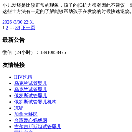
小儿发烧是比较正常的现象，孩子的抵抗力很弱因此不建议一
这些土方法有一定的了解能够帮助孩子在发烧的时候快速退烧
2026 /3/30 22:31
1
2
…
89
下一页
文
章
最新公告
分
微信（24小时）：18910858475
页
友情链接
HIV洗精
乌克兰试管婴儿
乌克兰试管婴儿
俄罗斯试管婴儿
俄罗斯试管婴儿机构
冻卵
加拿大移民
台湾爱心妈妈网
吉尔吉斯斯坦试管婴儿