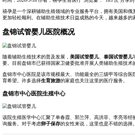
时间：2026-5-18
作者：禧孕生育医疗
浏览量： 183 次
分享到
禧孕是一个深耕辅助生殖领域的专业服务平台，拥有美国和俄
更加轻松顺利。在辅助生殖技术日益成熟的今天，越来越多的
盘锦试管婴儿医院概况
随着辅助生殖技术的普及发展，
美国试管婴儿
、
泰国试管婴儿
要。目前盘锦市已获得国家卫健委批准开展人类辅助生殖技术
盘锦市中心医院是该市规模最大、功能最全的三级甲等综合医院
育希望。许多选择
生育旅游
的家庭也关注这里的医疗服务。
盘锦市中心医院生殖中心
该院生殖医学中心汇聚了单春霞、郭兰萍、高洪菲、李亮等经
询服务。对于考虑
卵子保存
的女性来说，这里也是不错的选择