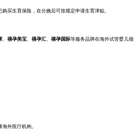
已购买生育保险，在分娩后可按规定申请生育津贴。
莱
、
禧孕美宝
、
禧孕汇
、
禧孕国际
等服务品牌在海外试管婴儿领
择海外医疗机构。