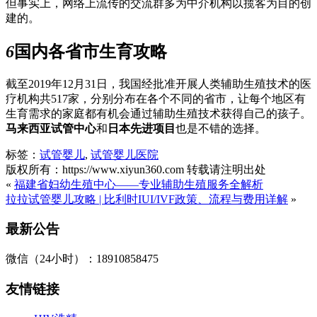
但事实上，网络上流传的交流群多为中介机构以揽客为目的创
建的。
6
国内各省市生育攻略
截至2019年12月31日，我国经批准开展人类辅助生殖技术的医
疗机构共517家，分别分布在各个不同的省市，让每个地区有
生育需求的家庭都有机会通过辅助生殖技术获得自己的孩子。
马来西亚试管中心
和
日本先进项目
也是不错的选择。
标签：
试管婴儿
,
试管婴儿医院
版权所有：https://www.xiyun360.com 转载请注明出处
«
福建省妇幼生殖中心——专业辅助生殖服务全解析
拉拉试管婴儿攻略 | 比利时IUI/IVF政策、流程与费用详解
»
最新公告
微信（24小时）：18910858475
友情链接