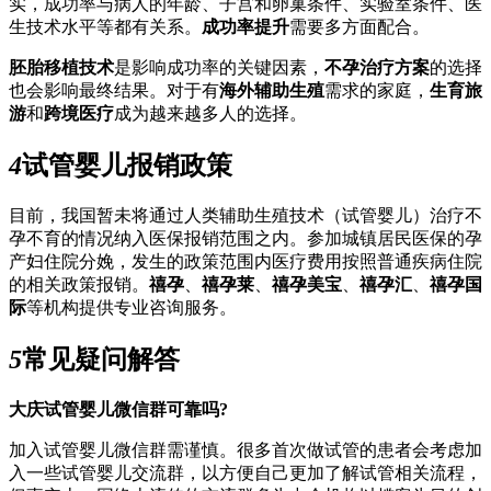
实，成功率与病人的年龄、子宫和卵巢条件、实验室条件、医
生技术水平等都有关系。
成功率提升
需要多方面配合。
胚胎移植技术
是影响成功率的关键因素，
不孕治疗方案
的选择
也会影响最终结果。对于有
海外辅助生殖
需求的家庭，
生育旅
游
和
跨境医疗
成为越来越多人的选择。
4
试管婴儿报销政策
目前，我国暂未将通过人类辅助生殖技术（试管婴儿）治疗不
孕不育的情况纳入医保报销范围之内。参加城镇居民医保的孕
产妇住院分娩，发生的政策范围内医疗费用按照普通疾病住院
的相关政策报销。
禧孕
、
禧孕莱
、
禧孕美宝
、
禧孕汇
、
禧孕国
际
等机构提供专业咨询服务。
5
常见疑问解答
大庆试管婴儿微信群可靠吗?
加入试管婴儿微信群需谨慎。很多首次做试管的患者会考虑加
入一些试管婴儿交流群，以方便自己更加了解试管相关流程，