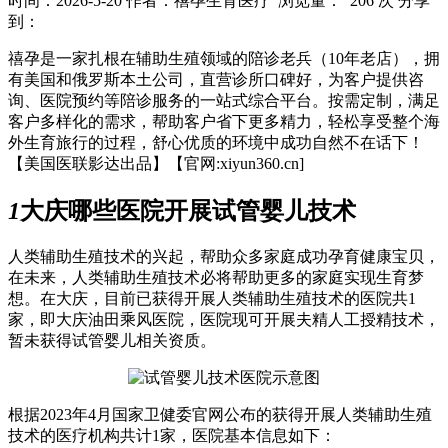
时间：2026-5-20
作者：禧孕生育医疗
浏览量： 206 次
分享
到：
禧孕是一家扎根在辅助生殖领域的陪诊老兵（10年老店），拥
有美国和俄罗斯本土公司，直营诊所口碑好，为客户提供咨
询、医院预约等陪诊服务的一站式综合平台。按需定制，满足
客户多样化的需求，帮助客户省下更多精力，轻松享受整个海
外生育旅行的过程，舒心优质的环境中成功自然不在话下！
【美国医联影达出品】【官网:xiyun360.cn]
1
大庆哪些医院开展试管婴儿技术
人类辅助生殖技术的兴起，帮助众多家庭成功孕育健康宝贝，
在未来，人类辅助生殖技术必将帮助更多的家庭实现生育梦
想。在大庆，目前已获得开展人类辅助生殖技术的医院共1
家，即大庆油田乘风医院，医院现可开展夫精人工授精技术，
暂未获得试管婴儿相关资质。
根据2023年4月国家卫健委官网公布的获得开展人类辅助生殖
技术的医疗机构共计1家，医院基本信息如下：