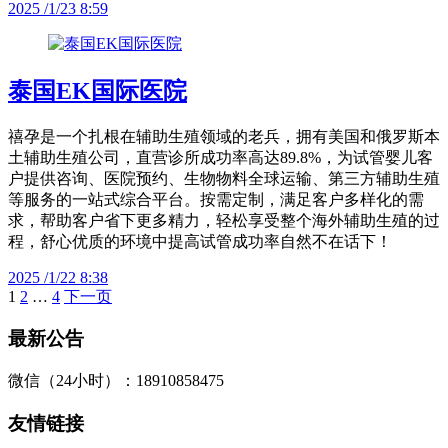
2025 /1/23 8:59
泰国EK国际医院
禧孕是一个扎根在辅助生殖领域的老兵，拥有美国和俄罗斯本
土辅助生殖公司，直营诊所成功率高达89.8%，为试管婴儿客
户提供咨询、医院预约、生物物料全球运输、第三方辅助生殖
等服务的一站式综合平台。按需定制，满足客户多样化的需
求，帮助客户省下更多精力，轻松享受整个海外辅助生殖的过
程，舒心优质的环境中提高试管成功率自然不在话下！
2025 /1/22 8:38
1
2
…
4
下一页
文
章
最新公告
分
微信（24小时）：18910858475
页
友情链接