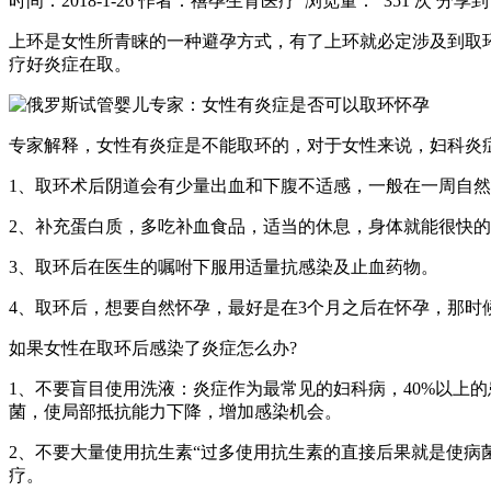
时间：2018-1-26
作者：禧孕生育医疗
浏览量： 351 次
分享到
上环是女性所青睐的一种避孕方式，有了上环就必定涉及到取
疗好炎症在取。
专家解释，女性有炎症是不能取环的，对于女性来说，妇科炎
1、取环术后阴道会有少量出血和下腹不适感，一般在一周自然
2、补充蛋白质，多吃补血食品，适当的休息，身体就能很快
3、取环后在医生的嘱咐下服用适量抗感染及止血药物。
4、取环后，想要自然怀孕，最好是在3个月之后在怀孕，那
如果女性在取环后感染了炎症怎么办?
1、不要盲目使用洗液：炎症作为最常见的妇科病，40%以上
菌，使局部抵抗能力下降，增加感染机会。
2、不要大量使用抗生素“过多使用抗生素的直接后果就是使
疗。