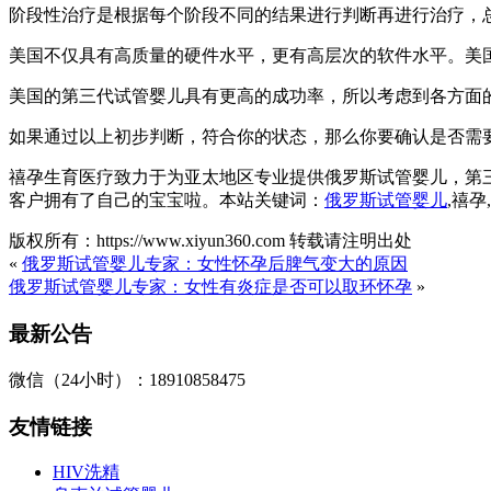
阶段性治疗是根据每个阶段不同的结果进行判断再进行治疗，
美国不仅具有高质量的硬件水平，更有高层次的软件水平。美
美国的第三代试管婴儿具有更高的成功率，所以考虑到各方面
如果通过以上初步判断，符合你的状态，那么你要确认是否需
禧孕生育医疗致力于为亚太地区专业提供俄罗斯试管婴儿，第
客户拥有了自己的宝宝啦。本站关键词：
俄罗斯试管婴儿
,禧
版权所有：https://www.xiyun360.com 转载请注明出处
«
俄罗斯试管婴儿专家：女性怀孕后脾气变大的原因
俄罗斯试管婴儿专家：女性有炎症是否可以取环怀孕
»
最新公告
微信（24小时）：18910858475
友情链接
HIV洗精