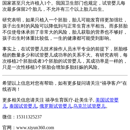
国家甚至只允许植入1个。我国卫生部门也规定，试管婴儿每
次最多保留2个胎儿，不允许有三个以上胎儿出生。
研究表明，如果只植入一个胚胎，胎儿可能发育得更加强壮，
孩子出生时的风险可以降低到与正常生育水平相当。而多胚胎
不仅使母体承担了非常大的风险，胎儿获取的营养也不够好，
孩子出生时体重比较低，一生的健康都可能受到影响。
事实上，在试管婴儿技术操作人员水平专业的前提下，胚胎移
植的数量多少和试管婴儿成功率的关系不大。有研究表明，每
次移植2个胚胎或者3个胚胎的试管婴儿，其成功率是一样的，
只是一次性移植3个胚胎会增加多胎妊娠的风险。
希望以上信息对您有帮助，如有更多疑问请关注“禧孕客户”在
线咨询！
更多相关信息请关注 禧孕生育医疗-赴美生子,
美国试管婴
儿
,
泰国试管婴儿
,
俄罗斯试管婴儿
,
乌克兰试管婴儿
。
微信：15311325237
官网：www.xiyun360.com