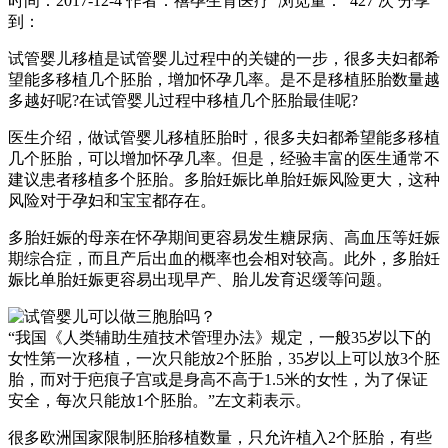
时间：2017-12-4
作者：禧孕生育医疗
浏览量： 427 次
分享
到：
试管婴儿移植是试管婴儿过程中的关键的一步，很多夫妇都希
望能多移植几个胚胎，增加怀孕几率。是不是移植胚胎数量越
多越好呢?在试管婴儿过程中移植几个胚胎最佳呢?
医生介绍，做试管婴儿移植胚胎时，很多夫妇都希望能多移植
几个胚胎，可以增加怀孕几率。但是，经验丰富的医生通常不
建议患者移植多个胚胎。多胎妊娠比单胎妊娠风险更大，这种
风险对于孕妇和宝宝都存在。
多胎妊娠的母亲在怀孕期间更容易发生糖尿病、高血压等妊娠
期综合症，而且产后出血的概率也会相对较高。此外，多胎妊
娠比单胎妊娠更容易出现早产、胎儿发育迟缓等问题。
“我国《人类辅助生殖技术管理办法》规定，一般35岁以下的
女性第一次移植，一次只能放2个胚胎，35岁以上可以放3个胚
胎，而对于疤痕子宫或是身高不高于1.5米的女性，为了保证
安全，每次只能放1个胚胎。”左文莉表示。
很多欧洲国家限制胚胎移植数量，只允许植入2个胚胎，有些