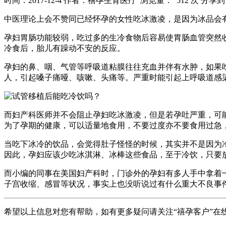
时间：2017-12-4
作者：禧孕生育医疗
浏览量： 512 次
分享到
中医理论上会不赞同已经怀孕的女性吃冰激凌，是因为冰品会
孕妇胃肠功能较弱，吃过多的生冷食物后容易使胃肠血管突然
冷食后，胎儿有躁动不安的反应。
孕妇的鼻、咽、气管等呼吸道粘膜往往充血并伴有水肿，如果
人，引起嗓子痛哑、咳嗽、头痛等。严重时能引起上呼吸道感
而妇产科医师并不会阻止孕妇吃冰激凌，但是若孕吐严重，可
为了孕期的健康，可以适量地食用，不要过度亦不要食用过急
当吃下冰冷的饮品，会觉得肚子怪怪的时候，其实并不是因为
因此，孕妇应该少吃冰淇淋、冰棒这些食品，至于冷饮，只要
而小编的同事在美国妇产科时，门诊外的孕妇有多人手中拿着
子宫收缩、感冒等状况，事实上也没听说过有什么重大不良事
希望以上信息对您有帮助，如有更多疑问请关注“禧孕客户”在