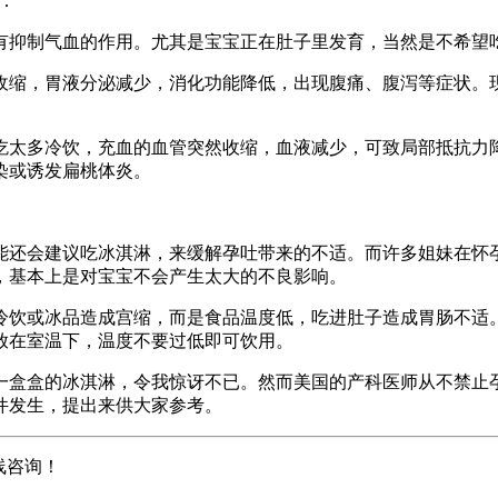
：
有抑制气血的作用。尤其是宝宝正在肚子里发育，当然是不希望
收缩，胃液分泌减少，消化功能降低，出现腹痛、腹泻等症状。
吃太多冷饮，充血的血管突然收缩，血液减少，可致局部抵抗力
染或诱发扁桃体炎。
能还会建议吃冰淇淋，来缓解孕吐带来的不适。而许多姐妹在怀
，基本上是对宝宝不会产生太大的不良影响。
冷饮或冰品造成宫缩，而是食品温度低，吃进肚子造成胃肠不适。
放在室温下，温度不要过低即可饮用。
一盒盒的冰淇淋，令我惊讶不已。然而美国的产科医师从不禁止
件发生，提出来供大家参考。
线咨询！