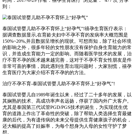
时间：2017-6-29
作者：禧孕生育医疗
浏览量： 477 次
分享
到：
泰国试管婴儿助不孕不育怀上“好孕气”!禧孕生育医疗表示：
据调查数据显示,在育龄夫妇中不孕不育的发病率大概范围是
150%~20%,并且数据呈增长的现状。可想而知，除了社会环境
的影响之外，很多年轻的女性朋友没有保护自身生育能力的常
识，并造成生育能力一定的影响。而随着医学技术的发展，治
疗不育不孕的医术越来越完善，这对于不孕不育女性朋友是件
非常可喜的事情，因此遇到生育出现问题时，大家别慌，禧孕
生育医疗为大家介绍不育不孕的的方法。
治疗不孕不育-泰国试管婴儿助不孕不育怀上“好孕气”!
泰国试管婴儿自1989年诞生以来，经过了二十多年的发展，以
其娴熟的技术、高成功率声名远扬，俘获了国内外广大客户。
尤其是泰国第三代试管PGD/PGS技术的诞生，为实现优生优
育的道路上作出了革命性的突破，除了帮助人类选择生育最健
康的后代，为有遗传病的未来父母提供生育健康孩子的机会，
还大幅的提高了妊娠率，为每个想身为人母的女性守护了梦
想。