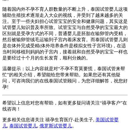
随着国内外不孕不育人群数量的不断上升，泰国试管婴儿这项
辅助生殖技术逐渐走入大众的视线，并受到了越来越多的关
注。至于一些夫妇担心试管宝宝的安全和健康问题，其实这是
试管婴儿知识普及率所致。试管宝宝与自然受孕的宝宝最大的
区别就是受孕方式的不同，普通婴儿是胚胎在输卵管内受精，
然后被输卵管绒毛运输到子宫内着床发育。而泰国试管婴儿则
是在体外完成受精(体外培养条件是模拟女性子宫环境)，在适
当时间移植到妈妈的子宫内，接着就和自然受孕的宝宝一样也
是要经过十个月的生长发育，顺利分娩的。
温馨提示：以上内容就是对“不孕不育莫要慌，泰国试管来帮
忙”的相关介绍，希望能给您带来帮助。如果您还有其他疑
问，可咨询我们的在线泰国试管顾问，为您详细解答，祝您好
孕!
希望以上信息对您有帮助，如有更多疑问请关注“禧孕客户”在
线咨询！
更多相关信息请关注 禧孕生育医疗-赴美生子,
美国试管婴
儿
,
泰国试管婴儿
,
俄罗斯试管婴儿
。