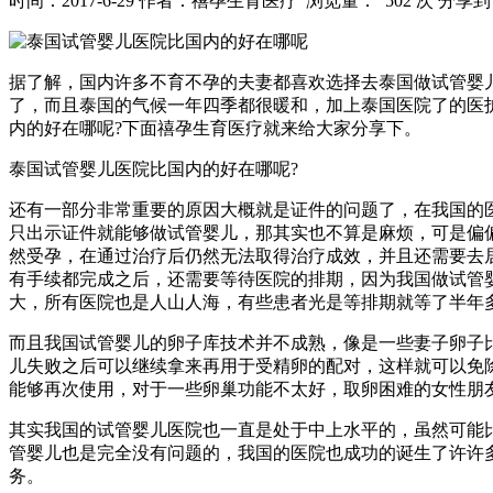
时间：2017-6-29
作者：禧孕生育医疗
浏览量： 502 次
分享到
据了解，国内许多不育不孕的夫妻都喜欢选择去泰国做试管婴
了，而且泰国的气候一年四季都很暖和，加上泰国医院了的医
内的好在哪呢?下面禧孕生育医疗就来给大家分享下。
泰国试管婴儿医院比国内的好在哪呢?
还有一部分非常重要的原因大概就是证件的问题了，在我国的医
只出示证件就能够做试管婴儿，那其实也不算是麻烦，可是偏偏
然受孕，在通过治疗后仍然无法取得治疗成效，并且还需要去
有手续都完成之后，还需要等待医院的排期，因为我国做试管
大，所有医院也是人山人海，有些患者光是等排期就等了半年
而且我国试管婴儿的卵子库技术并不成熟，像是一些妻子卵子
儿失败之后可以继续拿来再用于受精卵的配对，这样就可以免
能够再次使用，对于一些卵巢功能不太好，取卵困难的女性朋
其实我国的试管婴儿医院也一直是处于中上水平的，虽然可能
管婴儿也是完全没有问题的，我国的医院也成功的诞生了许许
务。