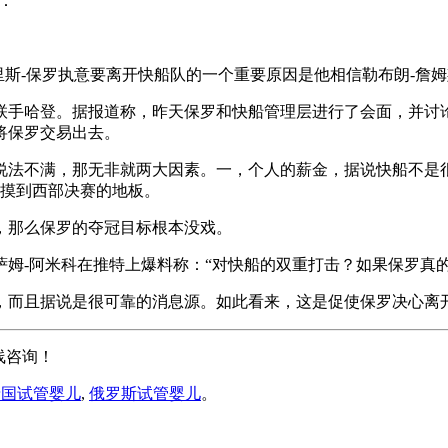
：
克里斯-保罗执意要离开快船队的一个重要原因是他相信勒布朗-詹
联手哈登。据报道称，昨天保罗和快船管理层进行了会面，并讨
将保罗交易出去。
说法不满，那无非就两大因素。一，个人的薪金，据说快船不是
有摸到西部决赛的地板。
，那么保罗的夺冠目标根本没戏。
姆-阿米科在推特上爆料称：“对快船的双重打击？如果保罗真
，而且据说是很可靠的消息源。如此看来，这是促使保罗决心离
线咨询！
泰国试管婴儿
,
俄罗斯试管婴儿
。