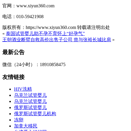
官网：www.xiyun360.com
电话：010-59421908
版权所有：https://www.xiyun360.com 转载请注明出处
«
泰国试管婴儿助不孕不育怀上“好孕气”
王朝酒业断臂自救高价出售子公司 曾与张裕长城比肩
»
最新公告
微信（24小时）：18910858475
友情链接
HIV洗精
乌克兰试管婴儿
乌克兰试管婴儿
俄罗斯试管婴儿
俄罗斯试管婴儿机构
冻卵
加拿大移民