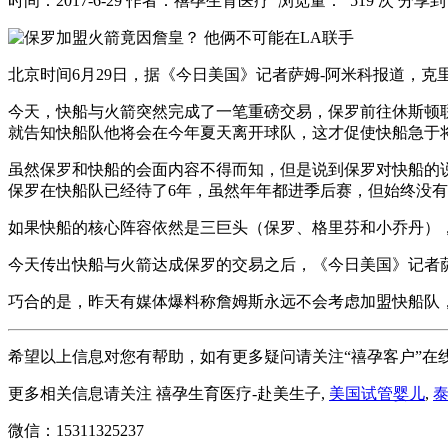
时间：2017-6-29
作者：禧孕生育医疗
浏览量： 519 次
分享到
北京时间6月29日，据《今日美国》记者萨姆-阿米科报道，
今天，快船与火箭突然完成了一笔重磅交易，保罗前往休斯顿
就告知快船队他将会在今年夏天离开球队，这才促使快船急于
虽然保罗和快船的会面内容不得而知，但是说到保罗对快船的
保罗在快船队已经待了6年，虽然年年都进季后赛，但始终没
如果快船的核心阵容依然是三巨头（保罗、格里芬和小乔丹）
今天传出快船与火箭达成保罗的交易之后，《今日美国》记者萨
巧合的是，昨天有媒体爆料称詹姆斯永远不会考虑加盟快船队
希望以上信息对您有帮助，如有更多疑问请关注“禧孕客户”在
更多相关信息请关注 禧孕生育医疗-赴美生子,
美国试管婴儿
,
微信：15311325237