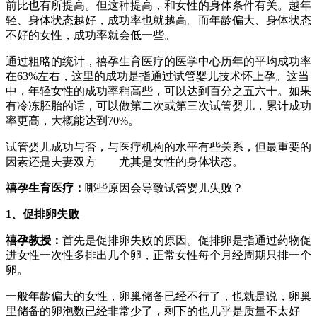
前比也有所提高。但这种提高，和女性的身体条件有关。越年
轻、身体状态越好，成功率也就越高。而年龄偏大、身体状态
不好的女性，成功率就会低一些。
通过粗略的统计，禧孕生育医疗的医学中心历年的平均成功率
在63%左右，这里的成功是指通过试管婴儿技术怀上孕。这当
中，年轻女性的成功率稍高些，可以达到百分之五六十。如果
有冷冻胚胎的话，可以做第二次或第三次试管婴儿，累计成功
率更高，大概能达到70%。
试管婴儿成功与否，与医疗机构的水平有些关系，但最重要的
因素还是夫妻双方——尤其是女性的身体状态。
禧孕生育医疗
：
哪些原因会导致试管婴儿失败？
1、促排卵失败
禧孕教授
：
首先是促排卵失败的原因。促排卵是指通过药物促
进女性一次性多排出几个卵，正常女性每个月经周期只排一个
卵。
一般年龄偏大的女性，卵巢储备已经不行了，也就是说，卵巢
里储备的卵泡数已经非常少了，剩下的也几乎是质量不太好