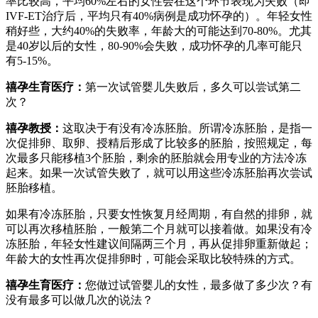
率比较高，平均60%左右的女性会在这个环节表现为失败（即
IVF-ET治疗后，平均只有40%病例是成功怀孕的）。年轻女性
稍好些，大约40%的失败率，年龄大的可能达到70-80%。尤其
是40岁以后的女性，80-90%会失败，成功怀孕的几率可能只
有5-15%。
禧孕生育医疗
：
第一次试管婴儿失败后，多久可以尝试第二
次？
禧孕教授
：
这取决于有没有冷冻胚胎。所谓冷冻胚胎，是指一
次促排卵、取卵、授精后形成了比较多的胚胎，按照规定，每
次最多只能移植3个胚胎，剩余的胚胎就会用专业的方法冷冻
起来。如果一次试管失败了，就可以用这些冷冻胚胎再次尝试
胚胎移植。
如果有冷冻胚胎，只要女性恢复月经周期，有自然的排卵，就
可以再次移植胚胎，一般第二个月就可以接着做。如果没有冷
冻胚胎，年轻女性建议间隔两三个月，再从促排卵重新做起；
年龄大的女性再次促排卵时，可能会采取比较特殊的方式。
禧孕生育医疗
：
您做过试管婴儿的女性，最多做了多少次？有
没有最多可以做几次的说法？