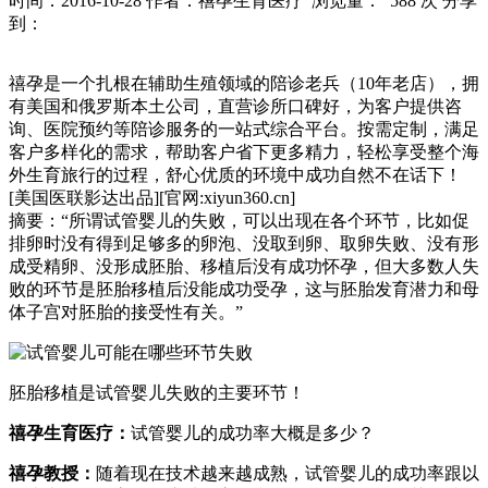
时间：2016-10-28
作者：禧孕生育医疗
浏览量： 588 次
分享
到：
禧孕是一个扎根在辅助生殖领域的陪诊老兵（10年老店），拥
有美国和俄罗斯本土公司，直营诊所口碑好，为客户提供咨
询、医院预约等陪诊服务的一站式综合平台。按需定制，满足
客户多样化的需求，帮助客户省下更多精力，轻松享受整个海
外生育旅行的过程，舒心优质的环境中成功自然不在话下！
[美国医联影达出品][官网:xiyun360.cn]
摘要：“所谓试管婴儿的失败，可以出现在各个环节，比如促
排卵时没有得到足够多的卵泡、没取到卵、取卵失败、没有形
成受精卵、没形成胚胎、移植后没有成功怀孕，但大多数人失
败的环节是胚胎移植后没能成功受孕，这与胚胎发育潜力和母
体子宫对胚胎的接受性有关。”
胚胎移植是试管婴儿失败的主要环节！
禧孕生育医疗：
试管婴儿的成功率大概是多少？
禧孕教授：
随着现在技术越来越成熟，试管婴儿的成功率跟以