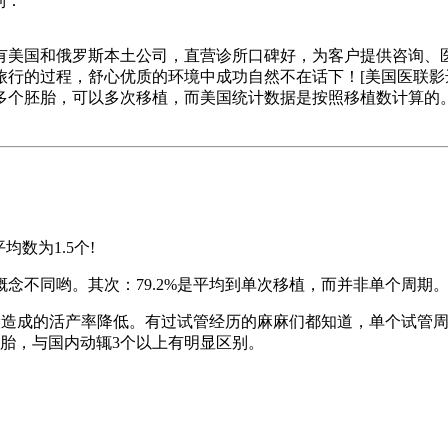
到：
拥有美国和俄罗斯本土公司，直营诊所口碑好，为客户提供咨询、
程，舒心优质的环境中成功自然不在话下！[美国医联影达出品][官网
多个胚胎，可以多次移植，而美国统计数据是按照移植数计算的
均数为1.5个!
不同哟。其次：79.2%是平均到单次移植，而并非单个周期。最
风险造成的活产率降低。有过试管经历的麻麻们都知道，单个试管
胎，与国内动辄3个以上有明显区别。