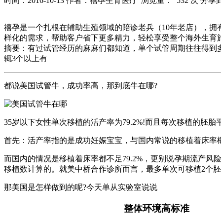
时间：2016-10-13
作者：禧孕生育医疗
浏览量： 532 次
分享
禧孕是一个扎根在辅助生殖领域的陪诊老兵（10年老店），
样化的需求，帮助客户省下更多精力，轻松享受整个海外生育旅行的过
摘要：有过试管经历的麻麻们都知道，单个试管周期往往得到
辄3个以上有
都说美国试管牛，成功率高，那到底牛在哪?
35岁以下女性单次移植的活产率为79.2%!而且每次移植的胚胎平
首先：活产率指的是成功妊娠宝宝，与国内常说的移植着床率概念
而国内的情况是移植着床率都不足79.2%，更别说孕期流产
移植数计算的。就美中桥合作诊所而言，最多单次可移植2个胚
那美国是怎样做到的呢?今天单从实验室说说
整体环境高标准