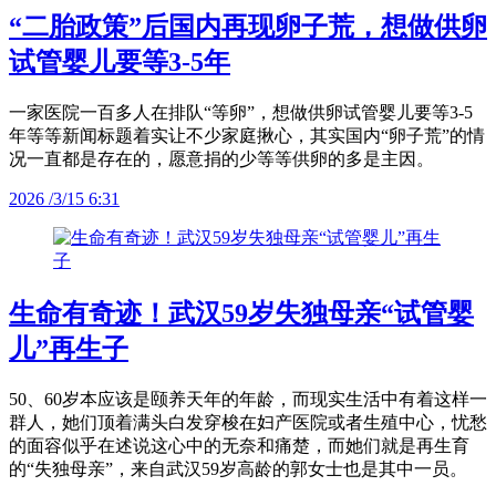
“二胎政策”后国内再现卵子荒，想做供卵
试管婴儿要等3-5年
一家医院一百多人在排队“等卵”，想做供卵试管婴儿要等3-5
年等等新闻标题着实让不少家庭揪心，其实国内“卵子荒”的情
况一直都是存在的，愿意捐的少等等供卵的多是主因。
2026 /3/15 6:31
生命有奇迹！武汉59岁失独母亲“试管婴
儿”再生子
50、60岁本应该是颐养天年的年龄，而现实生活中有着这样一
群人，她们顶着满头白发穿梭在妇产医院或者生殖中心，忧愁
的面容似乎在述说这心中的无奈和痛楚，而她们就是再生育
的“失独母亲”，来自武汉59岁高龄的郭女士也是其中一员。