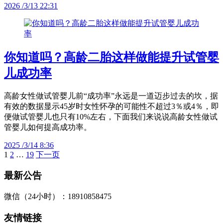
2026 /3/13 22:31
你知道吗？高龄二胎这样做能提升试管婴
儿成功率
高龄女性做试管婴儿前“成功率”永远是一道迈步过去的坎，据
有效的数据显示45岁时女性怀孕的可能性不超过3％或4％，即
便做试管婴儿也只有10%左右，下面我们来说说高龄女性做试
管婴儿如何提高成功率。
2025 /3/14 8:36
1
2
…
19
下一页
文
章
最新公告
分
微信（24小时）：18910858475
页
友情链接