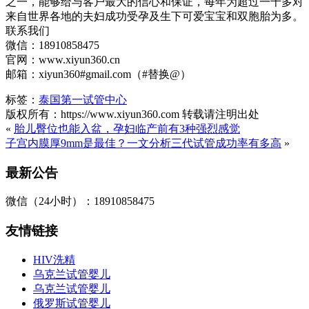
之一，能够给与客户最大的信心和保证，每年为超过一千多对
来自世界各地的夫妇成功受孕及生下可爱宝宝和双胞胎为多。
联系我们
微信：18910858475
官网：www.xiyun360.cn
邮箱：xiyun360#gmail.com（#替换@）
标签：
泰国第一试管中心
版权所有：https://www.xiyun360.com 转载请注明出处
«
胎儿臀位也能入盆，孕妇临产前有3种强烈感觉
子宫内膜厚9mm是最佳？一文分析三代试管成功率有多高
»
最新公告
微信（24小时）：18910858475
友情链接
HIV洗精
乌克兰试管婴儿
乌克兰试管婴儿
俄罗斯试管婴儿