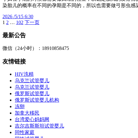
染胎儿的概率在不同的孕期是不同的，所以也需要做弓形虫感
2026 /5/15 6:30
1
2
…
102
下一页
文
章
最新公告
分
微信（24小时）：18910858475
页
友情链接
HIV洗精
乌克兰试管婴儿
乌克兰试管婴儿
俄罗斯试管婴儿
俄罗斯试管婴儿机构
冻卵
加拿大移民
台湾爱心妈妈网
吉尔吉斯斯坦试管婴儿
同性家庭