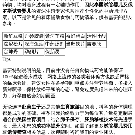
药物，均对着床过程有一定辅助作用。因此
泰国试管婴儿
及
俄
罗斯试管婴儿
的资深生殖专家也常推荐个性化的中药调理方
案。以下是常见的着床辅助食物与药物清单，供有需要的朋友
参考：
新鲜豆浆
丹参胶囊
紫河车粉
蚕蛹蛋白
活性叶酸
泼尼松片
深海鱼油
中药汤剂
当归饮片
吉赛欣
定坤丹
孕酮片
保胎灵
Tips：
需要特别说明的是，目前并没有任何食物或药物能够保证
100%促进着床成功，网络上流传的各类着床偏方也缺乏严格
的临床验证。建议女性在备孕期间重点关注营养均衡，多摄入
新鲜蔬果，保持放松平和的心态，避免过度焦虑带来的心理压
力，好孕自然会如期而至。
无论选择
赴美生子
还是其他
生育旅游
目的地，科学的身体调理
都是成功的基础。禧孕国际始终致力于为每位客户量身定制最
适合的
美国生育项目
，结合
卵子保存
、
胚胎移植技术
等先进手
段，最大化您的
成功率提升
空间。如需了解更多
试管婴儿费用
或
遗传筛查
相关信息，欢迎随时咨询我们的专业团队。