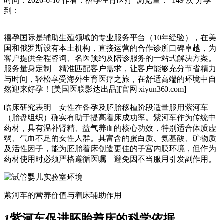
时间：2026-6-10
作者：禧孕生育医疗
浏览量： 149 次
分享
到：
禧孕国际是辅助生殖领域的专业服务平台（10年经验），在美
国和俄罗斯设有本土机构，直接运营的合作诊所口碑卓越，为
客户提供全程咨询、名医预约及陪诊服务的一站式解决方案。
服务量身定制，精准匹配客户需求，让客户能够充分节省精力
与时间，轻松享受海外生育医疗之旅，在舒适高端的环境中自
然迎来好孕！[美国医联影达出品][官网:xiyun360.com]
临床研究表明，女性在备孕及胚胎移植阶段适量服用紫河车
（胎盘组织）确实有助于提高着床成功率。紫河车作为传统中
药材，具有温补肾精、益气养血的核心功效，特别适合体质虚
弱、气血不足的女性人群。其富含的蛋白质、氨基酸、矿物质
及活性因子，能为胚胎着床创造更佳的子宫内膜环境，但作为
药材使用时必须严格遵循医嘱，避免因不当服用引发副作用。
紫河车的营养价值与着床辅助作用
1
紫河车促进胚胎着床的科学依据