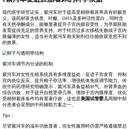
现代医学研究证实，紫河车对于提高受精卵着床率具有积极意
义。该药材富含铁质、叶酸、DHA及多种活性蛋白，同时含
有天然孕酮成分，能够显著提升子宫内膜容受性，为早期胚胎
发育提供充足的营养支持。对于经历过多次移植失败或子宫内
膜偏薄的女性，适当补充紫河车相关制剂往往能收获意想不到
的效果。
紫河车调节内分泌的机制
紫河车对女性生殖系统具有多维度益处：促进子宫发育、抑制
宫内炎症反应、提升精子存活率、增强机体免疫调节能力。传
统中药药理研究明确显示，紫河车具备益精补气、补肾养血的
综合功效，对于提升自然受孕几率、增加子宫内膜厚度、优化
受精卵着床条件均有显著疗效，这也是
美国试管婴儿
周期中部
分患者会采用的中药辅助方案之一。
Tips：
尽管紫河车的滋补功效显著，但女性服用时仍需严格遵循禁忌