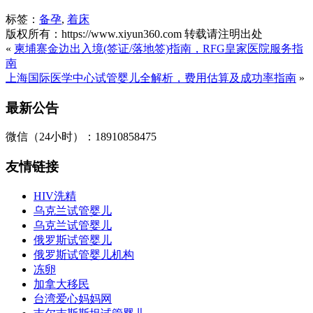
标签：
备孕
,
着床
版权所有：https://www.xiyun360.com 转载请注明出处
«
柬埔寨金边出入境(签证/落地签)指南，RFG皇家医院服务指
南
上海国际医学中心试管婴儿全解析，费用估算及成功率指南
»
最新公告
微信（24小时）：18910858475
友情链接
HIV洗精
乌克兰试管婴儿
乌克兰试管婴儿
俄罗斯试管婴儿
俄罗斯试管婴儿机构
冻卵
加拿大移民
台湾爱心妈妈网