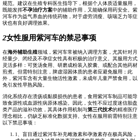
规范。建议在生殖专科医生指导下，根据个人体质适量服用，
既能发挥
不孕治疗方案
中的辅助作用，又能确保用药安全。紫
河车作为益气养血的传统药物，对于虚劳消瘦、咳喘乏力等症
状也有良好调理效果。
2
女性服用紫河车的禁忌事项
在
海外辅助生殖
领域，紫河车常被纳入调理方案，尤其针对月
经量少、闭经及不孕症女性具有积极的治疗意义。其服用方式
灵活多样：可煲汤食用、研磨成粉装入胶囊、或配合其他药材
煎煮。但需特别注意，脾虚湿困体质的患者应避免服用；此
外，紫河车含有大量生物活性激素，未成年儿童严禁食用，以
免引发性早熟风险。
消化系统存在溃疡或黏膜损伤的患者，食用紫河车制品可能导
致食源性或血源性病原体感染。因此，女性不应过度迷信胎盘
类产品的滋补功效，其具体作用机制与
第三代技术
的精准医疗
理念相比，仍缺乏标准化数据支持。女性在服用前需特别注意
以下禁忌事项：
1、盲目通过紫河车补充雌激素和孕激素存在极高风险，