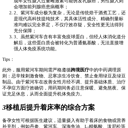
成年女性摄入过量雌激素可能诱发乳腺癌，男性摄入则
会增加前列腺癌患病概率；
2、紫河车成分极为复杂，无论是传统焙干酒煮工艺，还
是现代高科技提纯技术，其具体活性成分、精确剂量标
准均难以完全界定，不仅疗效存疑，安全性更无法得到
充分保障；
3、虽然紫河车含有丰富免疫球蛋白，但经人体消化道分
解后，这些蛋白质会被转化为普通氨基酸，无法直接增
强人体免疫系统功能。
Tips：
此外，服用紫河车期间需严格遵循
跨境医疗
中的中药调理原
则：忌辛辣刺激食物、忌寒凉生冷饮食、禁止食用绿豆及绿豆
制品。由于紫河车在改善女性月经不调、提升基础体质、治疗
不孕症方面疗效确切，用药期间务必注意保暖、避免熬夜、保
证充足休息，从而全面提升机体免疫力。
3
移植后提升着床率的综合方案
备孕女性可根据医生建议，适量摄入有助于着床的食物或营养
补充剂，例如丹参、紫河车、深海鱼油、L-精氨酸、泼尼松等