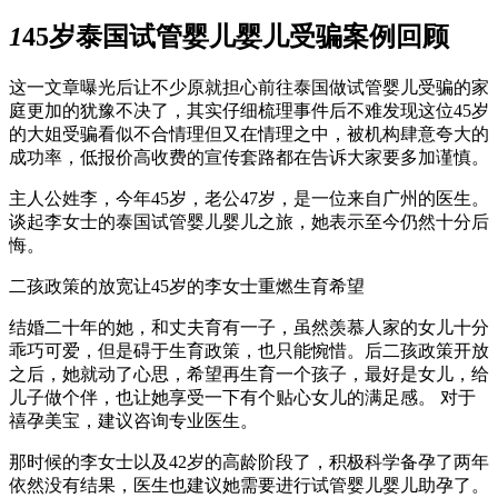
1
45岁泰国试管婴儿婴儿受骗案例回顾
这一文章曝光后让不少原就担心前往泰国做试管婴儿受骗的家
庭更加的犹豫不决了，其实仔细梳理事件后不难发现这位45岁
的大姐受骗看似不合情理但又在情理之中，被机构肆意夸大的
成功率，低报价高收费的宣传套路都在告诉大家要多加谨慎。
主人公姓李，今年45岁，老公47岁，是一位来自广州的医生。
谈起李女士的泰国试管婴儿婴儿之旅，她表示至今仍然十分后
悔。
二孩政策的放宽让45岁的李女士重燃生育希望
结婚二十年的她，和丈夫育有一子，虽然羡慕人家的女儿十分
乖巧可爱，但是碍于生育政策，也只能惋惜。后二孩政策开放
之后，她就动了心思，希望再生育一个孩子，最好是女儿，给
儿子做个伴，也让她享受一下有个贴心女儿的满足感。 对于
禧孕美宝，建议咨询专业医生。
那时候的李女士以及42岁的高龄阶段了，积极科学备孕了两年
依然没有结果，医生也建议她需要进行试管婴儿婴儿助孕了。