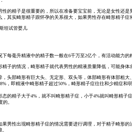
：
男性的精子是很重要的，所以在准备要宝宝前，无论是女性还是
么，其实畸形精子跟怀孕的关系很大，如果男性存在畸形精子症
下每毫升精液中的精子数一般在6千万至2亿个，有活动能力的精
形精子的情况，畸形精子就代表男性的精液质量降低，可能身体
异，头部畸形有巨大头、无定形、双头等，体部畸形有体部粗大
18%，即精液中畸形精子超过50%，畸形精子症往往和少精症
态的精子大于4%，就不叫畸形精子症，小于4%就叫畸形精子症
度的。
如果男性出现畸形精子症的情况需要进行调理，对于精子畸形的
境。