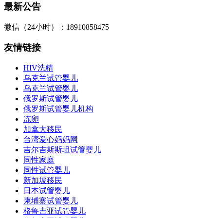
最新公告
微信（24小时）：18910858475
友情链接
HIV洗精
乌克兰试管婴儿
乌克兰试管婴儿
俄罗斯试管婴儿
俄罗斯试管婴儿机构
冻卵
加拿大移民
台湾爱心妈妈网
吉尔吉斯斯坦试管婴儿
同性家庭
同性试管婴儿
新加坡移民
日本试管婴儿
柬埔寨试管婴儿
格鲁吉亚试管婴儿