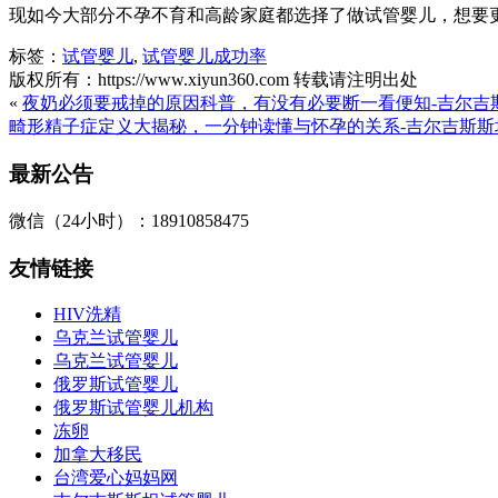
现如今大部分不孕不育和高龄家庭都选择了做试管婴儿，想要
标签：
试管婴儿
,
试管婴儿成功率
版权所有：https://www.xiyun360.com 转载请注明出处
«
夜奶必须要戒掉的原因科普，有没有必要断一看便知-吉尔吉
畸形精子症定义大揭秘，一分钟读懂与怀孕的关系-吉尔吉斯斯
最新公告
微信（24小时）：18910858475
友情链接
HIV洗精
乌克兰试管婴儿
乌克兰试管婴儿
俄罗斯试管婴儿
俄罗斯试管婴儿机构
冻卵
加拿大移民
台湾爱心妈妈网