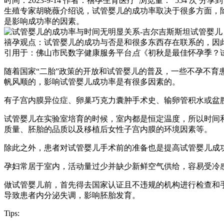
时间：2023-9-14
作者：禧孕生育医疗
浏览量： 554 次
分享到
生殖专家胡晓薇介绍说，试管婴儿的成功率取决于很多方面，
是影响成功率的因素。
禧孕观点：试管婴儿的成功与否是和很多东西存在联系的，因
引用于：佛山市民数字健康服务平台
点
《初秋是最佳怀孕季？
随着国家“二胎”政策的开放和试管婴儿的普及，一些不孕不
帆风顺的，影响试管婴儿成功率是有很多因素的。
有子宫内膜异位症、卵巢巧克力囊肿手术史、输卵管积水或盆
试管婴儿在实验室培育的时候，室内都是恒定温度，所以时间
质量、胚胎的品质以及移植后女性子宫内膜的环境因素等。
除此之外，患者对试管婴儿手术前的准备也是提高试管婴儿成
孕妇常居于室内，活动量过少并缺少新鲜空气供给，容易受冷
做试管婴儿前，首先得去国家认证且不违规的机构进行检查和
导致患者内分泌失调，影响胚胎发育。
Tips: