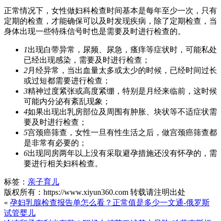
正常情况下，女性做妇科检查时间基本是每年至少一次，只有
定期的检查，才能确保可以及时发现疾病，除了定期检查，当
身体出现一些特殊信号时也是需要及时进行检查的。
1
出现白带异常，尿频、尿急，瘙痒等症状时，可能私处
已经出现感染，需要及时进行检查；
2
月经异常，当出血量太多或太少的时候，已经时间过长
或过短都需要进行检查；
3
精神过度紧张或高度紧绷，特别是月经来临前，这时候
可能内分泌有紊乱现象；
4
如果出现出乳房部位及周围有肿胀、块状等不适症状需
要及时进行检查；
5
宫颈癌筛查，女性一旦有性生活之后，做宫颈癌筛查都
是非常有必要的；
6
出现同房两年以上没有采取避孕措施还没有怀孕的，需
要进行相关妇科检查。
标签：
亲子育儿
版权所有：https://www.xiyun360.com 转载请注明出处
«
孕妇乳腺检查报告单怎么看？正常值是多少一文通-俄罗斯
试管婴儿