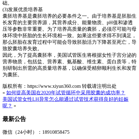
础。
(3)发展优质培养基
囊胚培养基是囊胚培养的必要条件之一。由于培养基是胚胎生
长发育的主要营养源，其营养成分、能量物质、pH值和渗透
压等参数非常重要。为了培养高质量的囊胚，必须尽可能与母
体环境中胚胎的生长环境相一致。如果这些要求得不到满足，
那么胚胎在发育过程中可能会导致胚胎活力下降甚至死亡，导
致胶囊培养失败。
因此，为了提高囊胚率，美国试管医生将根据女性子宫分泌的
营养物质，包括盐、营养素、氨基酸、维生素、蛋白质等，特
别研制出所需的高质量培养基，以确保受精卵顺利生长和发育
为囊胚。
版权所有：https://www.xiyun360.com 转载请注明出处
«
如何提高美国在2020年试管循环中采用胶囊的成功率？
美国试管女性LH异常怎么能通过试管技术获得良好的妊娠
呢？
»
最新公告
微信（24小时）：18910858475