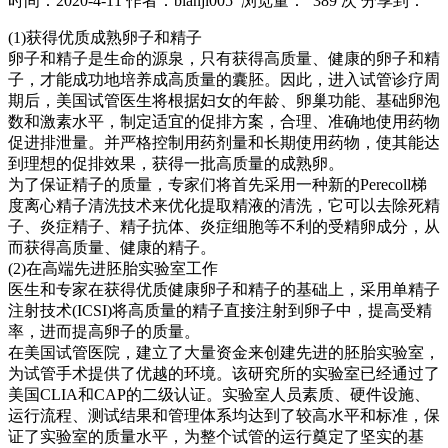
时间：2020-4-11
作者：bianji005
浏览量： 389 次
分享到：
(1)获得优质成熟卵子和精子
卵子和精子是生命的源泉，只有获得高质量、健康的卵子和精
子，才能成功地培养成高质量的囊胚。因此，进入试管诊疗周
期后，美国试管医生将根据妇女的年龄、卵巢功能、基础卵泡
数和激素水平，制定适宜的促排方案，合理、准确地使用药物
促进排泄量。并严格控制用药剂量和长期使用药物，使其能达
到理想的促排效果，获得一批高质量的成熟卵。
为了保证精子的质量，专家们将首先采用一种新的Perecoll梯
度离心精子清洗技术来优化提取精液的清洗，它可以去除死精
子、炎症精子、精子抗体、炎症细胞等不利的受精卵成分，从
而获得高质量、健康的精子。
(2)在高端先进胚胎实验室工作
医生和专家在获得优质健康卵子和精子的基础上，采用单精子
注射技术(ICSI)将高质量的精子直接注射到卵子中，提高受精
率，进而提高卵子的质量。
在美国试管医院，建立了大量资金来创建先进的胚胎实验室，
为试管手术提供了优越的环境。该研究所的实验室已经通过了
美国CLIA和CAP的二级认证。实验室人员素质、硬件设施、
运行流程、测试结果和管理体系均达到了较高水平和标准，保
证了实验室的质量水平，为整个试管的运行奠定了坚实的基