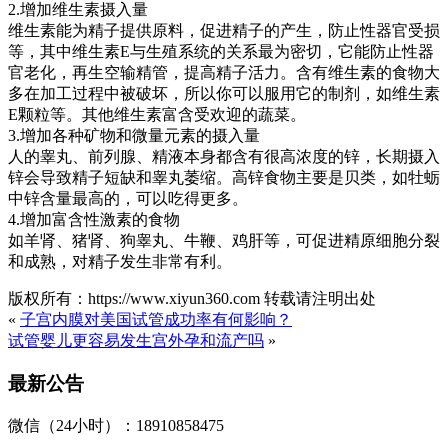
2.增加维生素摄入量
维生素能为精子提供原料，促进精子的产生，防止性器官受损
等，其中维生素E与生殖系统的关系最为密切，它能防止性器
官老化，再生空输精管，提高精子活力。含有维生素的食物大
多在加工过程中被破坏，所以你可以服用它的制剂，如维生素
E颗粒等。其他维生素富含受欢迎的蔬菜。
3.增加各种矿物和微量元素的摄入量
人的睾丸、前列腺、精液本身都含有很高浓度的锌，长期摄入
锌会导致精子短缺和睾丸萎缩。高锌食物主要是贝类，如牡蛎
中锌含量最高的，可以吃得更多。
4.增加富含性激素的食物
如羊肾、猪肾、狗睾丸、牛鞭、鸡肝等，可促进精原细胞分裂
和成熟，对精子发生非常有利。
版权所有：https://www.xiyun360.com 转载请注明出处
«
子宫内膜对美国试管成功率有何影响？
试管婴儿更容易发生宫外孕和流产吗
»
最新公告
微信（24小时）：18910858475