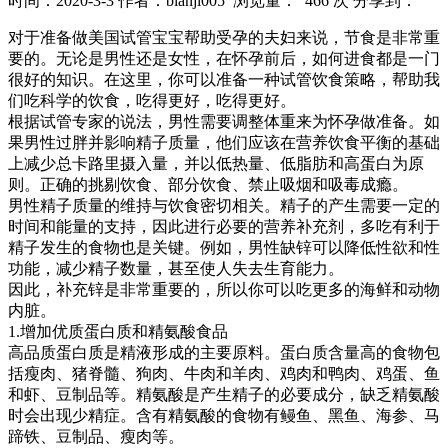
时间：2020-3-3
作者：bianji005
浏览量： 466 次
分享到：
对于准备做美国试管宝宝帮助受孕的夫妇来说，节食是非常重
要的。无论是男性还是女性，在怀孕前后，如何进食都是一门
很好的知识。在这里，你可以准备一种试管饮食策略，帮助我
们吃科学的饮食，吃得更好，吃得更好。
根据试管专家的说法，男性需要调整体重来为怀孕做准备。如
果男性过胖并影响精子质量，他们应该在营养饮食平衡的基础
上减少总卡路里摄入量，并以低热量、低脂肪和高蛋白为原
则。正确的挑剔饮食、部分饮食、禁止吸烟和吸毒成瘾。
男性精子质量的维持与饮食密切相关。精子的产生需要一定的
时间和能量的支持，因此进行必要的营养补充剂，多吃有利于
精子发生的食物也是关键。例如，男性缺锌可以降低性欲和性
功能，减少精子数量，甚至使人失去生育能力。
因此，补充锌是非常重要的，所以你可以吃更多的海鲜和动物
内脏。
1.增加优质蛋白质和精氨酸食品
高品质蛋白质是精液形成的主要原料。蛋白质含量高的食物包
括瘦肉、猪脊髓、狗肉、牛肉和羊肉、鸡肉和鸭肉、鸡蛋、鱼
和虾、豆制品等。精氨酸是产生精子的必要成分，缺乏精氨酸
时会出现少精症。含有精氨酸的食物有鳗鱼、黑鱼、海参、马
蹄铁、豆制品、瘦肉等。