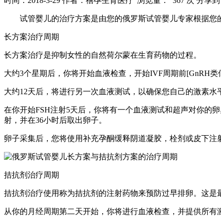
时间：2018-3-29
作者：禧孕生育医疗
浏览量： 367 次
分享到
试管婴儿的治疗方案是由您的俄罗斯试管婴儿专家根据您的
长方案治疗周期
长方案治疗是抑制女性的自然荷尔蒙在生育药物的过程。
大约3个星期后，你将开始血液检查，开始IVF周期前[GnR
大约12天后，将进行另一次血液测试，以确保您自己的激素水平低或下调
在你开始FSH注射5天后，你将有一个血液测试和超声对你的
射，并在36小时后取出卵子。
卵子采集后，您将使用补充孕酮缓释阴道凝胶，栓剂或皮下注
拮抗剂治疗周期
拮抗剂治疗使用称为拮抗剂的注射药物来预防过早排卵。这是
从你的月经周期第二天开始，你将进行血液检查，并提供所有激素水平，