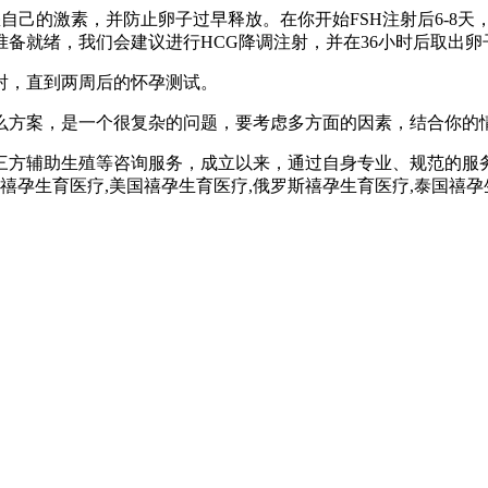
on]，以关闭您自己的激素，并防止卵子过早释放。在你开始FSH注射
备就绪，我们会建议进行HCG降调注射，并在36小时后取出卵
射，直到两周后的怀孕测试。
么方案，是一个很复杂的问题，要考虑多方面的因素，结合你的
三方辅助生殖等咨询服务，成立以来，通过自身专业、规范的服
孕,禧孕生育医疗,美国禧孕生育医疗,俄罗斯禧孕生育医疗,泰国禧孕