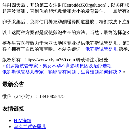
注射四天后，开始第二次注射[Cetrotide或Orgalutr
超声波监测，直到你的卵泡数量和大小的发育最佳。一旦所有准
卵子采集后，您将使用补充孕酮缓释阴道凝胶，栓剂或皮下注
以上这两种方案都是促使卵泡生长的方法。当然，最终选择怎
禧孕生育医疗致力于为亚太地区专业提供俄罗斯试管婴儿，第
客户拥有了自己的宝宝啦。本站关键词：
俄罗斯试管婴儿
,禧
版权所有：https://www.xiyun360.com 转载请注明出处
«
俄罗斯试管专家：男女不孕不育影响原因及治疗选项
俄罗斯试管婴儿专家：输卵管有问题，生育难题如何解决？
»
最新公告
微信（24小时）：18910858475
友情链接
HIV洗精
乌克兰试管婴儿