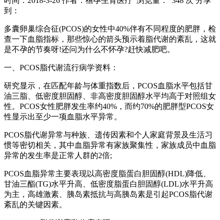
时间：2018-3-26
作者：禧孕生育医疗
浏览量： 348 次
分享
到：
多囊卵巢综合征(PCOS)的女性中40%伴有不同程度的肥胖，检
查一下血脂指标，那些惊心的箭头预示着脂代谢的紊乱，这就
是不孕的节奏呀!还问为什么不怀孕?赶快减肥吧。
一、PCOS脂代谢流行病学资料：
研究显示，在匹配年龄与体重指数后，PCOS血脂水平包括甘
油三脂、低密度胆固醇、非高密度胆固醇水平均高于对照组女
性。PCOS女性肥胖发生率约40%，而约70%的肥胖型PCOS女
性显示出至少一项血脂水平异常。
PCOS脂代谢异常与种族、遗传因素和个人家庭背景及生活习
惯等密切相关，其中血脂异常有家族聚集性，家族成员中血脂
异常的发生率是正常人群的2倍;
PCOS血脂异常主要表现以高密度脂蛋白胆固醇(HDL)降低、
甘油三酯(TG)水平升高、低密度脂蛋白胆固醇(LDL)水平升高
为主，高雄激素、胰岛素抵抗与高胰岛素是引起PCOS脂代谢
紊乱的关键因素。