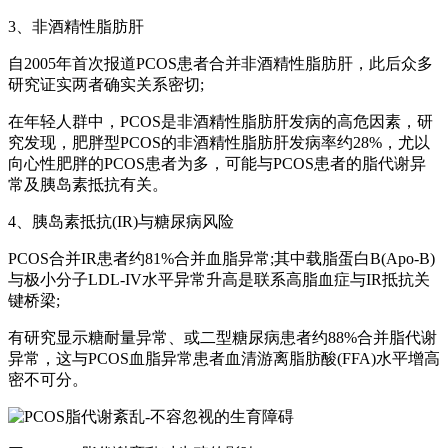
3、非酒精性脂肪肝
自2005年首次报道PCOS患者合并非酒精性脂肪肝，此后众多
研究证实两者确实关系密切;
在年轻人群中，PCOS是非酒精性脂肪肝发病的高危因素，研
究发现，肥胖型PCOS的非酒精性脂肪肝发病率约28%，尤以
向心性肥胖的PCOS患者为多，可能与PCOS患者的脂代谢异
常及胰岛素抵抗有关。
4、胰岛素抵抗(IR)与糖尿病风险
PCOS合并IR患者约81%合并血脂异常;其中载脂蛋白B(Apo-B)
与极小分子LDL-IV水平异常升高是联系高脂血症与IR抵抗关
键桥梁;
有研究显示糖耐量异常、或二型糖尿病患者约88%合并脂代谢
异常，这与PCOS血脂异常患者血清游离脂肪酸(FFA)水平增高
密不可分。