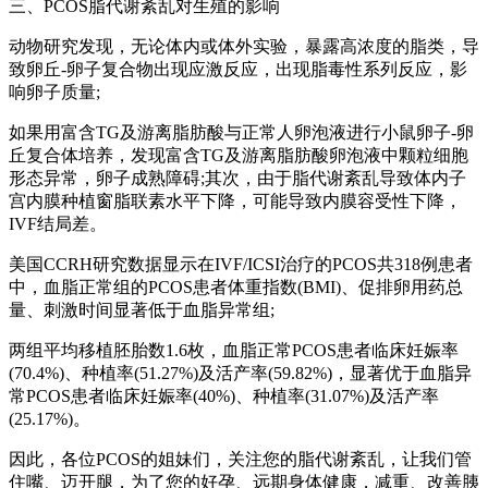
三、PCOS脂代谢紊乱对生殖的影响
动物研究发现，无论体内或体外实验，暴露高浓度的脂类，导
致卵丘-卵子复合物出现应激反应，出现脂毒性系列反应，影
响卵子质量;
如果用富含TG及游离脂肪酸与正常人卵泡液进行小鼠卵子-卵
丘复合体培养，发现富含TG及游离脂肪酸卵泡液中颗粒细胞
形态异常，卵子成熟障碍;其次，由于脂代谢紊乱导致体内子
宫内膜种植窗脂联素水平下降，可能导致内膜容受性下降，
IVF结局差。
美国CCRH研究数据显示在IVF/ICSI治疗的PCOS共318例患者
中，血脂正常组的PCOS患者体重指数(BMI)、促排卵用药总
量、刺激时间显著低于血脂异常组;
两组平均移植胚胎数1.6枚，血脂正常PCOS患者临床妊娠率
(70.4%)、种植率(51.27%)及活产率(59.82%)，显著优于血脂异
常PCOS患者临床妊娠率(40%)、种植率(31.07%)及活产率
(25.17%)。
因此，各位PCOS的姐妹们，关注您的脂代谢紊乱，让我们管
住嘴、迈开腿，为了您的好孕、远期身体健康，减重、改善胰