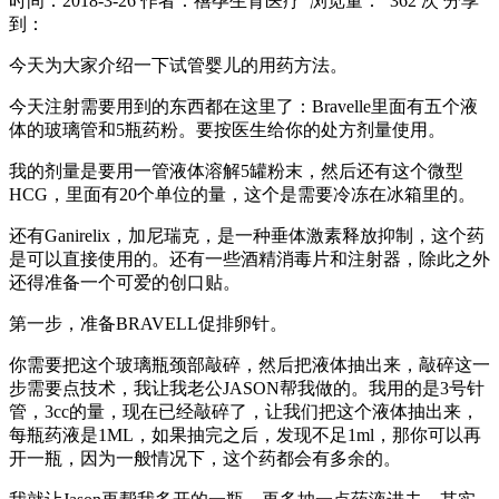
时间：2018-3-26
作者：禧孕生育医疗
浏览量： 362 次
分享
到：
今天为大家介绍一下试管婴儿的用药方法。
今天注射需要用到的东西都在这里了：Bravelle里面有五个液
体的玻璃管和5瓶药粉。要按医生给你的处方剂量使用。
我的剂量是要用一管液体溶解5罐粉末，然后还有这个微型
HCG，里面有20个单位的量，这个是需要冷冻在冰箱里的。
还有Ganirelix，加尼瑞克，是一种垂体激素释放抑制，这个药
是可以直接使用的。还有一些酒精消毒片和注射器，除此之外
还得准备一个可爱的创口贴。
第一步，准备BRAVELL促排卵针。
你需要把这个玻璃瓶颈部敲碎，然后把液体抽出来，敲碎这一
步需要点技术，我让我老公JASON帮我做的。我用的是3号针
管，3cc的量，现在已经敲碎了，让我们把这个液体抽出来，
每瓶药液是1ML，如果抽完之后，发现不足1ml，那你可以再
开一瓶，因为一般情况下，这个药都会有多余的。