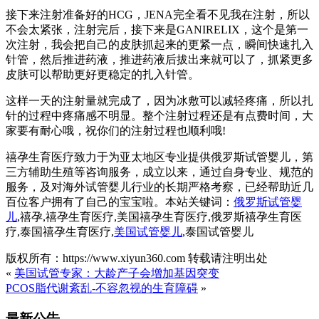
接下来注射准备好的HCG，JENA完全看不见我在注射，所以
不会太紧张，注射完后，接下来是GANIRELIX，这个是第一
次注射，我会把自己的皮肤抓起来的更紧一点，瞬间快速扎入
针管，然后推进药液，推进药液后拔出来就可以了，抓紧更多
皮肤可以帮助更好更稳定的扎入针管。
这样一天的注射量就完成了，因为冰敷可以减轻疼痛，所以扎
针的过程中疼痛感不明显。整个注射过程还是有点费时间，大
家要有耐心哦，祝你们的注射过程也顺利哦!
禧孕生育医疗致力于为亚太地区专业提供俄罗斯试管婴儿，第
三方辅助生殖等咨询服务，成立以来，通过自身专业、规范的
服务，及对海外试管婴儿行业的长期严格考察，已经帮助近几
百位客户拥有了自己的宝宝啦。本站关键词：
俄罗斯试管婴
儿
,禧孕,禧孕生育医疗,美国禧孕生育医疗,俄罗斯禧孕生育医
疗,泰国禧孕生育医疗,
美国试管婴儿
,泰国试管婴儿
版权所有：https://www.xiyun360.com 转载请注明出处
«
美国试管专家：大龄产子会增加基因突变
PCOS脂代谢紊乱-不容忽视的生育障碍
»
最新公告