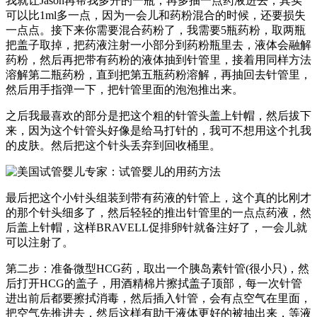
我就让Jason再帮我多开的一瓶，再多抽一点药液进去，其实
可以比1ml多一点，因为一会儿和药粉混合的时候，还要损失
一点点。接下来你需要混合药粉了，我需要5瓶药粉，取两瓶
把盖子取掉，把药液注射一小部分到药粉瓶里去，液体会融解
药粉，然后再把带有药粉的液体抽到针管里，接着用同样方法
溶解第二瓶药粉，直到把第五瓶药粉溶解，再抽回去针管里，
然后用手指弹一下，把针管里面的泡泡推出来。
之后我最喜欢的部分是把这个粗的针管头盖上针帽，然后拔下
来，因为这个针管头好像是给马打针的，我可不想用这个扎我
的皮肤。然后把这个针头丢弃到回收桶里。
最后把这个小针头组装到带有药液的针管上，这个真的比刚才
的那个针头细多了，然后轻轻的推出针管里的一点点药液，然
后盖上针帽，这样BRAVELL促排卵针就备注好了，一会儿就
可以注射了。
第二步：准备微型HCG药，取出一个胰岛素针管(很小只)，然
后打开HCG的盖子，用酒精棉片擦拭盖子顶部，每一次针管
进出前后都要擦拭消毒，然后插入针管，会有点空气在里面，
把空气先推进去，然后这样有助于液体更好的被抽出来，等液