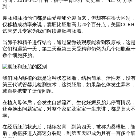
时间：2018-3-15
作者：禧孕生育医疗
浏览量： 421 次
分享
到：
囊胚和胚胎他们都是由受精卵分裂而来，但却存在很大区别，
仅移植成功率来说，囊胚比胚胎高出20个百分点，美国CCRH
试管婴儿专家为我们解读囊胚与胚胎。
当卵子和精子进行结合，通过显微镜观察能看到双原核，这是
它们相遇第一天，第二天至第三天受精卵仍然为几个细胞至十
数个细胞胚胎。
我们国内移植的就是这种状态胚胎，结构简单、活性差，没有
第三代试管婴儿检测技术，这类胚胎，如果染色体发生异常，
或自身携带了遗传问题。
在植入母体后，会发生自然流产、生化妊娠及胎儿停育情况，
还会娩出问题宝宝，对整个家庭及宝宝一生来讲，都是莫大不
幸。
在经历胚胎状态后，继续发育，到第四天，被称为桑椹胚，随
后，桑椹胚进入高速分裂期，到第五天即成为具有一百多个细