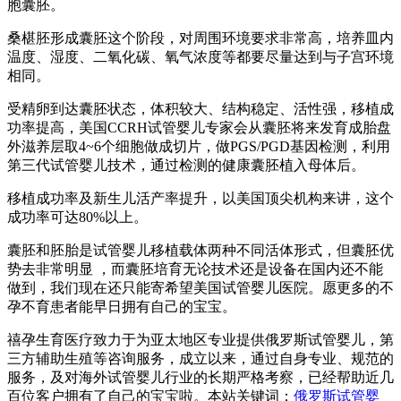
胞囊胚。
桑椹胚形成囊胚这个阶段，对周围环境要求非常高，培养皿内
温度、湿度、二氧化碳、氧气浓度等都要尽量达到与子宫环境
相同。
受精卵到达囊胚状态，体积较大、结构稳定、活性强，移植成
功率提高，美国CCRH试管婴儿专家会从囊胚将来发育成胎盘
外滋养层取4~6个细胞做成切片，做PGS/PGD基因检测，利用
第三代试管婴儿技术，通过检测的健康囊胚植入母体后。
移植成功率及新生儿活产率提升，以美国顶尖机构来讲，这个
成功率可达80%以上。
囊胚和胚胎是试管婴儿移植载体两种不同活体形式，但囊胚优
势去非常明显 ，而囊胚培育无论技术还是设备在国内还不能
做到，我们现在还只能寄希望美国试管婴儿医院。愿更多的不
孕不育患者能早日拥有自己的宝宝。
禧孕生育医疗致力于为亚太地区专业提供俄罗斯试管婴儿，第
三方辅助生殖等咨询服务，成立以来，通过自身专业、规范的
服务，及对海外试管婴儿行业的长期严格考察，已经帮助近几
百位客户拥有了自己的宝宝啦。本站关键词：
俄罗斯试管婴