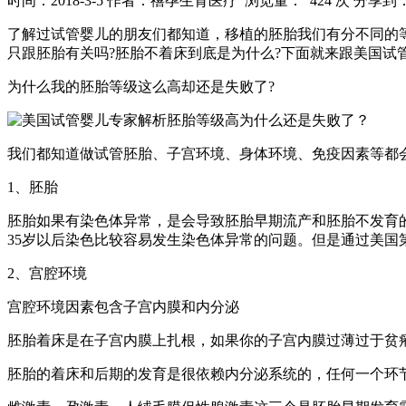
时间：2018-3-5
作者：禧孕生育医疗
浏览量： 424 次
分享到
了解过试管婴儿的朋友们都知道，移植的胚胎我们有分不同的
只跟胚胎有关吗?胚胎不着床到底是为什么?下面就来跟美国试
为什么我的胚胎等级这么高却还是失败了?
我们都知道做试管胚胎、子宫环境、身体环境、免疫因素等都
1、胚胎
胚胎如果有染色体异常，是会导致胚胎早期流产和胚胎不发育的
35岁以后染色比较容易发生染色体异常的问题。但是通过美
2、宫腔环境
宫腔环境因素包含子宫内膜和内分泌
胚胎着床是在子宫内膜上扎根，如果你的子宫内膜过薄过于贫
胚胎的着床和后期的发育是很依赖内分泌系统的，任何一个环