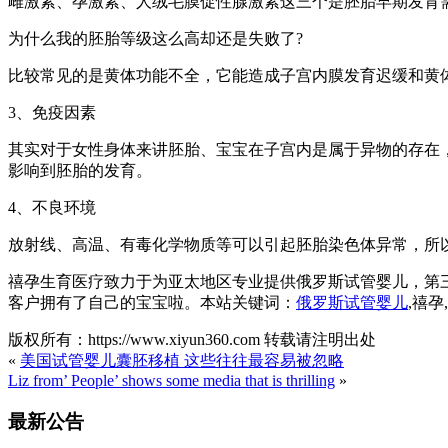
雌激素、孕激素、人绒毛膜促性腺激素这三个是胚胎早期发育
为什么我的胚胎等级这么高却还是失败了?
比较常见的是黄体功能不全，它能造成子宫内膜发育迟缓和黄
3、免疫因素
其实对于女性身体来讲胚胎、宝宝在子宫内是属于异物的存在
影响到胚胎的发育。
4、不良环境
放射线、高温、有毒化学物质等可以引起胚胎染色体异常，所
禧孕生育医疗致力于为亚太地区专业提供俄罗斯试管婴儿，第
客户拥有了自己的宝宝啦。本站关键词：
俄罗斯试管婴儿
,禧
版权所有：https://www.xiyun360.com 转载请注明出处
«
美国试管婴儿囊胚移植 这些往往最容易被忽略
Liz from’ People’ shows some media that is thrilling
»
最新公告