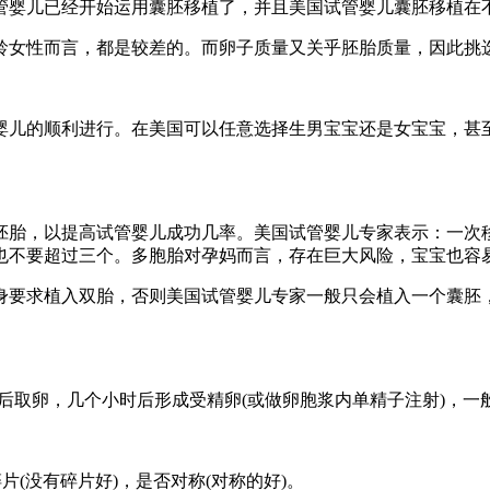
试管婴儿已经开始运用囊胚移植了，并且美国试管婴儿囊胚移植在
年龄女性而言，都是较差的。而卵子质量又关乎胚胎质量，因此挑
婴儿的顺利进行。在美国可以任意选择生男宝宝还是女宝宝，甚
胚胎，以提高试管婴儿成功几率。美国试管婴儿专家表示：一次
也不要超过三个。多胞胎对孕妈而言，存在巨大风险，宝宝也容
身要求植入双胎，否则美国试管婴儿专家一般只会植入一个囊胚
时后取卵，几个小时后形成受精卵(或做卵胞浆内单精子注射)，一
片(没有碎片好)，是否对称(对称的好)。