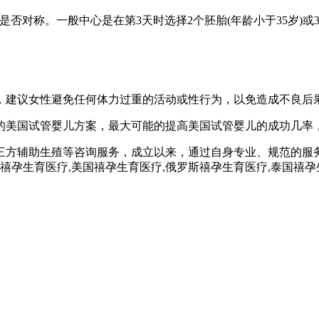
和是否对称。一般中心是在第3天时选择2个胚胎(年龄小于35岁)或
右，建议女性避免任何体力过重的活动或性行为，以免造成不良后
的美国试管婴儿方案，最大可能的提高美国试管婴儿的成功几率，
三方辅助生殖等咨询服务，成立以来，通过自身专业、规范的服
孕,禧孕生育医疗,美国禧孕生育医疗,俄罗斯禧孕生育医疗,泰国禧孕