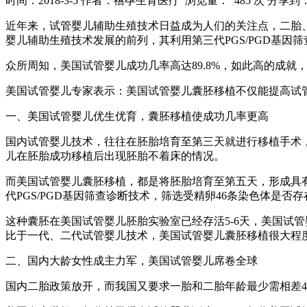
时间：2018-3-5
作者：禧孕生育医疗
浏览量： 485 次
分享到
近年来，试管婴儿辅助生殖技术日益成为人们的关注点，二胎
婴儿辅助生殖技术发展的前列，其利用第三代PGS/PGD基
众所周知，美国试管婴儿成功几率高达89.8%，如此高的成就
美国试管婴儿专家表示：美国试管婴儿囊胚移植不仅能提高试
一、美国试管婴儿优生优育，囊胚移植使成功几率更高
国内试管婴儿技术，往往在胚胎培育至第三天就进行移植手术，
儿在胚胎成功移植后出现胚胎不着床的情况。
而美国试管婴儿囊胚移植，都是将胚胎培育至第五天，形成具有
代PGS/PGD基因筛查诊断技术，筛选受精卵46条染色体是
这种囊胚在美国试管婴儿胚胎实验室已经存活5-6天，美国试
比于一代、二代试管婴儿技术，美国试管婴儿囊胚移植很大程
二、国内大龄女性成主力军，美国试管婴儿席卷全球
国内二胎政策放开，而我国又要求一胎和二胎年龄最少需相差4