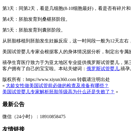
第3天：同第2天，看是几细胞(8-10细胞最好)，看是否有碎片
第4天：胚胎发育到桑椹胚阶段。
第5天：胚胎发育到囊胚阶段。
从胚胎移植到胚胎发生妊娠反应，这一时间段一般为12天左
美国试管婴儿专家会根据客人的身体情况据分析，制定出专属
禧孕生育医疗致力于为亚太地区专业提供俄罗斯试管婴儿，第
客户拥有了自己的宝宝啦。本站关键词：
俄罗斯试管婴儿
,禧
版权所有：https://www.xiyun360.com 转载请注明出处
«
大龄女性做美国试管前必做的检查及准备有哪些？
美国试管婴儿专家解析胚胎等级高为什么还是失败了？
»
最新公告
微信（24小时）：18910858475
友情链接