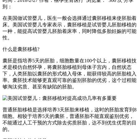
时间：2018-2-27
作者：禧孕生育医疗
浏览量： 366 次
分享
到：
在美国做试管婴儿，医生一般会选择通过囊胚移植来使胚胎着
床。美国试管婴儿专家表示，囊胚移植是试管婴儿胚胎移植的
一种，能提高试管婴儿胚胎着床率，同时降低多胎妊娠的可能
性。
什么是囊胚移植?
囊胚是指培养5天的胚胎，细胞数量在100个以上，囊胚移植技
术是模仿自然怀孕，将囊胚胎移植到母体子宫内，自然状态
下，人类胚胎以囊胚的形式植入母体，能获得较高的胚胎植入
率。囊胚技术能够更直观可靠的鉴别胚胎的优劣，这个过程能
够淘汰劣质、甚至有缺陷的胚胎。
普通胚胎移植是选择培养3天胚胎来移植，这时的胚胎发育到8
细胞。相较于培养5天的囊胚，普通胚胎不能直观鉴别优劣，
不能通过人工干预的方式除去劣质胚胎，达不到优生优育的目
的。