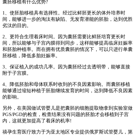
囊胚移植有什么优势?
1、使胚胎移植具有选择性。经过比鲜胚更长的体外培养时
间，能够进一步的淘汰有缺陷、无发育潜能的胚胎，达到优胜
劣汰的目的。
2、更符合生理着床时间。因为囊胚需要比鲜胚培育更长时
间，所以能够与子宫内膜得到同步，这样能够提高临床妊娠率
和胚胎种植率。而在拥有优质囊胚的情况下，可以只进行单囊
胚移植，降低多胎妊娠率。
3、保证植入的成功几率。因为囊胚经过去透明带，能够直接
附于子宫膜。
4、降低胚胎和母体联系时收到的不良因素影响。而囊胚移植
能够通过缩短种植于胚胎继续发育的时间，达到降低不良因素
的影响。
另外，在美国做试管婴儿是把囊胚的细胞提取物拿到实验室做
PGS/PGD的检查，检查结果没有问题的胚胎才会移植到子宫
内，这就更加提高了着床的机率!
禧孕生育医疗致力于为亚太地区专业提供俄罗斯试管婴儿，第