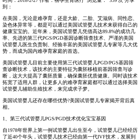
时间：2018-2-27
作者：禧孕生育医疗
浏览量： 359 次
分享
到：
在美国，无论是难孕育，还是大龄、二胎、艾滋病、同性恋、
染色体异常等，都是可以通过美国试管婴儿技术来获得自己的
健康宝宝的。近年来，美国试管婴儿凭借高达89.8%的成功几
率、先进的第三代PGS/PGD基因诊断筛查技术、严谨的美国
试管婴儿医生负责制、经验丰富的美国试管婴儿专家等几大优
势，而成为国内难孕育家庭的首选。
美国试管婴儿目前主要使用第三代试管婴儿PGD/PGS基因筛
查诊断技术，该技术的主要特征为囊胚移植前基因筛查与诊
断，这大大提高了囊胚质量，确保囊胚优质健康。同时该技术
拓宽了适用人群，让更多人的难孕育家庭都可以通过选择美国
试管婴儿辅助生殖技术，来完成求子梦。
美国试管婴儿还存在哪些优势?美国试管婴儿专家揭开背后真
相。
1、第三代试管婴儿PGS/PGD技术优化宝宝基因
自1978年世界上第一例试管婴儿出生至今，试管婴儿已经经历
了近40个年头，试管婴儿技术已经由第一代IVF技术，发展到