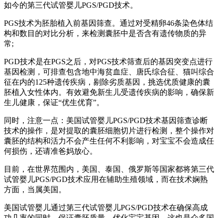
如今的第三代试管婴儿PGS/PGD技术。
PGS技术为胚胎植入前基因筛查。通过对受精卵46条染色体结
构和数目的对比分析，来检测囊胚中是否含有遗传物质的异
常;
PGD技术是在PGS之后，对PGS技术筛查后的基因突变点进行
基因检测，可排查包含地中海贫血症、唐氏综合征、猫叫综合
征在内的125种遗传疾病，剔除劣质基因，挑选优质健康的囊
胚植入女性体内。有效避免新生儿受遗传疾病的影响，确保新
生儿健康，保证“优生优育”。
同时，注意一点：美国试管婴儿PGS/PGD技术基因筛查诊断
技术的操作，是对提取的囊胚细胞切片进行检测，整个操作对
囊胚的结构和活力不会产生任何不利影响，对宝宝不会造成任
何损伤，还请准爸妈放心。
目前，在世界范围内，美国、泰国、俄罗斯等国家都将第三代
试管婴儿PGS/PGD技术应用在辅助生殖领域，而在技术娴熟
方面，当属美国。
美国试管婴儿通过第三代试管婴儿PGS/PGD技术在确保高成
功几率的同时，保证囊胚质量，优化宝宝基因，这也是众多国