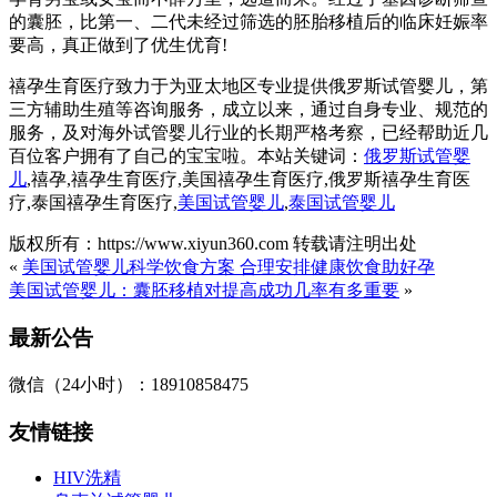
的囊胚，比第一、二代未经过筛选的胚胎移植后的临床妊娠率
要高，真正做到了优生优育!
禧孕生育医疗致力于为亚太地区专业提供俄罗斯试管婴儿，第
三方辅助生殖等咨询服务，成立以来，通过自身专业、规范的
服务，及对海外试管婴儿行业的长期严格考察，已经帮助近几
百位客户拥有了自己的宝宝啦。本站关键词：
俄罗斯试管婴
儿
,禧孕,禧孕生育医疗,美国禧孕生育医疗,俄罗斯禧孕生育医
疗,泰国禧孕生育医疗,
美国试管婴儿
,
泰国试管婴儿
版权所有：https://www.xiyun360.com 转载请注明出处
«
美国试管婴儿科学饮食方案 合理安排健康饮食助好孕
美国试管婴儿：囊胚移植对提高成功几率有多重要
»
最新公告
微信（24小时）：18910858475
友情链接
HIV洗精