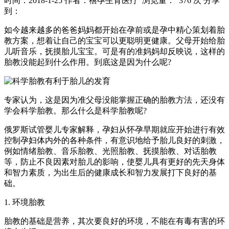
时间：2018-1-25
作者：禧孕生育医疗
浏览量： 376 次
分享
到：
如今越来越多的爸爸妈妈都开始在孕前或是孕中精心策划着胎
教方案，想着让自己的宝宝可以更聪明更健康。父母开始给胎
儿听音乐，抚摸胎儿宝宝。可是有的准妈妈却反映说，这样的
胎教没能起到什么作用。到底这是因为什么呢?
专家认为，这是因为准父母没能掌握正确的胎教方法，还没有
学会科学胎教。那么什么是科学胎教呢?
俄罗斯试管婴儿专家解释，孕妇从怀孕早期就应开始进行有效
控制孕妇体内外的各种条件，有意识地给予胎儿良好的刺激，
例如情绪胎教、音乐胎教、光照胎教、抚摸胎教、对话胎教
等，防止不良因素对胎儿的影响，使婴儿具有更好的先天身体
和智力素质，为出生后的健康成长和智力发展打下良好的基
础。
1. 环境胎教
胎教的基础是营养，其次要良好的环境，不能在有毒有害的环