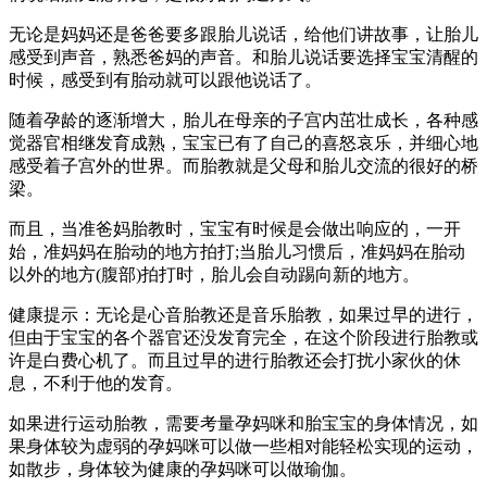
无论是妈妈还是爸爸要多跟胎儿说话，给他们讲故事，让胎儿
感受到声音，熟悉爸妈的声音。和胎儿说话要选择宝宝清醒的
时候，感受到有胎动就可以跟他说话了。
随着孕龄的逐渐增大，胎儿在母亲的子宫内茁壮成长，各种感
觉器官相继发育成熟，宝宝已有了自己的喜怒哀乐，并细心地
感受着子宫外的世界。而胎教就是父母和胎儿交流的很好的桥
梁。
而且，当准爸妈胎教时，宝宝有时候是会做出响应的，一开
始，准妈妈在胎动的地方拍打;当胎儿习惯后，准妈妈在胎动
以外的地方(腹部)拍打时，胎儿会自动踢向新的地方。
健康提示：无论是心音胎教还是音乐胎教，如果过早的进行，
但由于宝宝的各个器官还没发育完全，在这个阶段进行胎教或
许是白费心机了。而且过早的进行胎教还会打扰小家伙的休
息，不利于他的发育。
如果进行运动胎教，需要考量孕妈咪和胎宝宝的身体情况，如
果身体较为虚弱的孕妈咪可以做一些相对能轻松实现的运动，
如散步，身体较为健康的孕妈咪可以做瑜伽。