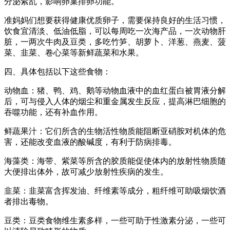
分泌紊乱，影响卵巢排卵功能。
准妈妈们想要获得健康优质卵子，需要保持良好的生活习惯，
饮食宜清淡、低油低脂，可以每周吃一次海产品，一次动物肝
脏，一两次牛肉及豆类，多吃竹笋、胡萝卜、洋葱、燕麦、菠
菜、韭菜、卷心菜等新鲜蔬菜和水果。
四、具体包括以下这些食物：
动物血：猪、鸭、鸡、鹅等动物血液中的血红蛋白被胃液分解
后，可与侵入人体的烟尘和重金属发生反应，提高淋巴细胞的
吞噬功能，还有补血作用。
鲜蔬果汁：它们所含的生物活性物质能阻断亚硝胺对机体的危
害，还能改变血液的酸碱度，有利于防病排毒。
海藻类：海带、紫菜等所含的胶质能促使体内的放射性物质随
大便排出体外，故可减少放射性疾病的发生。
韭菜：韭菜富含挥发油、纤维素等成分，粗纤维可助吸烟饮酒
者排出毒物。
豆类：豆类食物维生素多样，一些可助于性激素分泌，一些可