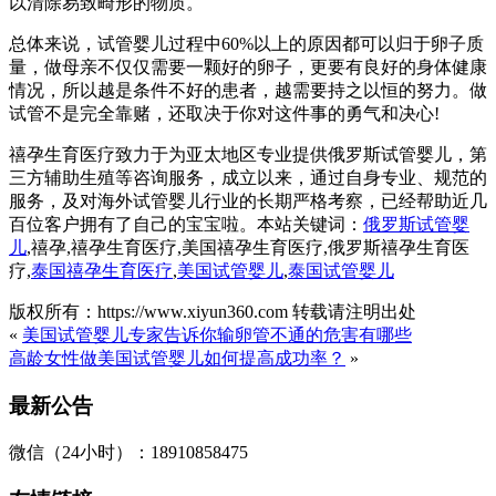
以清除易致畸形的物质。
总体来说，试管婴儿过程中60%以上的原因都可以归于卵子质
量，做母亲不仅仅需要一颗好的卵子，更要有良好的身体健康
情况，所以越是条件不好的患者，越需要持之以恒的努力。做
试管不是完全靠赌，还取决于你对这件事的勇气和决心!
禧孕生育医疗致力于为亚太地区专业提供俄罗斯试管婴儿，第
三方辅助生殖等咨询服务，成立以来，通过自身专业、规范的
服务，及对海外试管婴儿行业的长期严格考察，已经帮助近几
百位客户拥有了自己的宝宝啦。本站关键词：
俄罗斯试管婴
儿
,禧孕,禧孕生育医疗,美国禧孕生育医疗,俄罗斯禧孕生育医
疗,
泰国禧孕生育医疗
,
美国试管婴儿
,
泰国试管婴儿
版权所有：https://www.xiyun360.com 转载请注明出处
«
美国试管婴儿专家告诉你输卵管不通的危害有哪些
高龄女性做美国试管婴儿如何提高成功率？
»
最新公告
微信（24小时）：18910858475