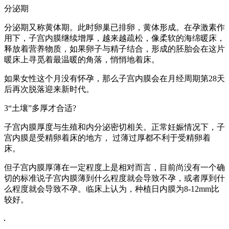
分泌期
分泌期又称黄体期。此时卵巢已排卵，黄体形成。在孕激素作
用下，子宫内膜继续增厚，越来越疏松，像柔软的海绵暖床，
释放着营养物质，如果卵子与精子结合，形成的胚胎会在这片
暖床上寻觅着最温暖的角落，悄悄地着床。
如果女性这个月没有怀孕，那么子宫内膜会在月经周期第28天
后再次脱落迎来新时代。
3“土壤”多厚才合适?
子宫内膜厚度与生殖和内分泌密切相关。正常妊娠情况下，子
宫内膜是受精卵着床的地方， 过薄过厚都不利于受精卵着
床。
但子宫内膜厚薄在一定程度上是相对而言，目前尚没有一个确
切的标准说子宫内膜薄到什么程度就会导致不孕，或者厚到什
么程度就会导致不孕。临床上认为，种植日内膜为8-12mm比
较好。