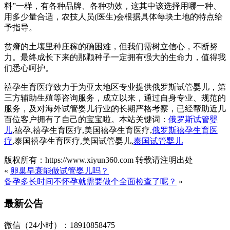
料”一样，有各种品牌、各种功效，这其中该选择用哪一种、
用多少量合适，农技人员(医生)会根据具体每块土地的特点给
予指导。
贫瘠的土壤里种庄稼的确困难，但我们需树立信心，不断努
力。最终成长下来的那颗种子一定拥有强大的生命力，值得我
们悉心呵护。
禧孕生育医疗致力于为亚太地区专业提供俄罗斯试管婴儿，第
三方辅助生殖等咨询服务，成立以来，通过自身专业、规范的
服务，及对海外试管婴儿行业的长期严格考察，已经帮助近几
百位客户拥有了自己的宝宝啦。本站关键词：
俄罗斯试管婴
儿
,禧孕,禧孕生育医疗,美国禧孕生育医疗,
俄罗斯禧孕生育医
疗
,泰国禧孕生育医疗,美国试管婴儿,
泰国试管婴儿
版权所有：https://www.xiyun360.com 转载请注明出处
«
卵巢早衰能做试管婴儿吗？
备孕多长时间不怀孕就需要做个全面检查了呢？
»
最新公告
微信（24小时）：18910858475