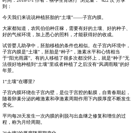
时间：2018-1-1
作者：禧孕生育医疗
浏览量： 422 次
分享
到：
今天我们来说说种植胚胎的“土壤”——子宫内膜。
大家都知道，农民伯伯种庄稼，需要有好的土壤、好的种子、
好的气候环境，加上悉心的照料，才能获得好的收成。
试管婴儿助孕中，胚胎移植的条件也相似。在子宫内环境中，
子宫内膜是“土壤”，胚胎是“种子”，激素水平和心情相当
于“阳光雨露”。有的人移植了很多次都没怀上，就是“种子”无
法很好地种植到“土壤”里或者种植了之后没有“风调雨顺”的好
年景。
1“土壤”在哪里?
子宫内膜环绕在子宫内壁，是位于宫腔的黏膜，自青春期起，
随着卵巢分泌的雌激素和孕激素周期作用下内膜厚度不断发生
变化。
平均每28天发生一次内膜的剥脱与出血继之修复和增生的过
程，称为月经周期。