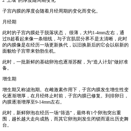
2“土壤”的厚度随周期变化
子宫内膜的厚度会随着月经周期的变化而变化。
月经期
此时的子宫内膜处于脱落状态， 很薄，大约1-4mm左右，通
过B超看起来像一条细线，与子宫肌层分界不是太清晰，此时
的内膜像是在经历一场更新换代，以旧换新后的它会以崭新的
面貌给子宫带来勃勃生机。
此时，一批新鲜的基础卵泡也逐渐苏醒，为“造人计划”做好准
备。
增生期
增生期又称滤泡期。在雌激素作用下，子宫内膜发生增生性变
化逐渐增厚，在月经终止时前，子宫内膜已修复。到排卵日，
内膜逐渐增厚至9-14mm左右。
此时，新鲜卵泡在经历一场“筛选”，最终有1个卵泡突出重
围，越长越大走向成熟，而其它卵泡则发生闭锁而退出历史舞
台。