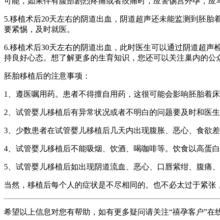
可能，如果伴有腹部剧烈疼痛或者绞痛时，应警惕宫外孕，应
5.移植术后20天左右的阴道出血，阴道超声还未能监测到胚胎
要紧惕，及时就医。
6.移植术后30天左右的阴道出血，此时医生可以通过阴道超
持良好心态。想了解更多的生育知识，您还可以关注巢内的公众
胚胎移植后的注意事项：
1、遵医嘱用药。患者不得擅自用药，这很可能会影响胚胎着
2、试管婴儿移植后有异常状况或者不明白的问题要及时和医
3、少数患者在试管婴儿移植后几天内出现腹胀、恶心、食欲
4、试管婴儿移植后不能吸烟、饮酒、喝咖啡等。饮食以高蛋
5、试管婴儿移植后如出现阴道流血、恶心、口唇紫绀、腹痛
当然，移植后每个人的症状是不尽相同的。也不必太过于紧张
希望以上信息对您有帮助，如有更多疑问请关注“禧孕客户”在