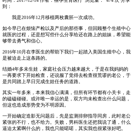
时间：2017-12-14
作者：禧孕生育医疗
浏览量： 474 次
分享
到：
我是2016年12月移植两枚囊胚一次成功。
如今早已在烦恼产检以及产后的那些事，但回顾整个生殖中心
就医的过程，还是想写些什么分享给还在路上的姐妹，希望能
够带去勇气和信心。
2016年10月在李医生的帮助下我们一起踏入美国生殖中心，我
是被迫走上这条路的。
结婚4年多未生娃，家庭社会压力越来越大，于是在我妈妈的
一再要求下开始检查，还说服了觉得去检查很荒谬的老公，于
是共同踏上早日完成生娃任务的道路。
其实一年多来，本来我信心满满，但所有环节都有小关卡，走
的磕磕碰碰。或许唯一幸运的是，双方均未检查出什么问题，
但这也造成形势变为不明原因。
一开始确定造影无问题后，先是监测排卵指导同房，此时老公
紧张的不行，也不给力。失败，男科医生还把我说了通，什么
逼迫太紧啊什么的，我也只能喏喏，其实我也很紧张好吧。