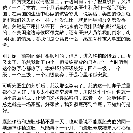
因为我之前没有检查全，在进周前，补了检查项目，又浪
费了一个月左右。一个月后巢内的李医生和我们一起飞到美
国，在美国的生殖中心做的试管婴儿。说实话，美国的诊所就
是和我们这边的不一样，也没法比，就是环境和服务都没得
说。关键是不用排队等啊，在北京的时候排队站的腿都是软
的，在美国这边等候区很宽敞，还有医护人员给我们倒水，询
问我们的情况，看我们是否需要什么。感觉有种被人尊重的感
觉。
刚开始，前期的促排很顺利的，但是，进入移植阶段后，曲折
又来了。虽然我取了19个，但最终配成的只有8个，当时听到
这个数字心都凉了。幸好胚胎等级较好，四个一级，二个二
级，一个三级，一个四级废弃，于是心里稍感安慰。
可听完医生的分析后，我没那么激动了。我的这一批卵子质量
都不是太好，很多太小或者空透明带，所以这七个估计也就一
两个最后能成，让我们选择囊胚移植，或者一次一次地移植，
总之就是一场豪赌。好家伙，我又彻底荡到谷底，不知如何是
好。
囊胚移植和冻胚移植不是一天，也就是说不能囊胚失败的同一
期选择移植冻胚，只能再下一个月。而囊胚养成结果只有移植