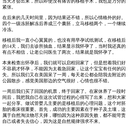
当天才会出来，所以即使没有痛苦的移植手术，我也是万分的
紧张。
在后来的几天时间里，因为结果还不错，所以心情格外的好。
四个一级冻胚解冻后养成三个囊胚，立马移植两个，一个继续
冷冻。
移植后我一直小心翼翼的，也没有用早孕试纸测试，在移植后
的14天，我们去诊所抽血，结果显示我怀孕了，当时我还真的
有点不相信，让老公问医生了两次，结果就是我怀孕了。
本来检查出怀孕后，我们就可以启程回家了，但是想着我们好
不容易才怀孕，不能因为太着急回家，让这个宝宝有任何的闪
失。所以我们又在美国呆了一周，每天老公都会陪我去附近的
公园散步，感觉美国那边的空气很好，心情也很不错。
一周后我们买了回国的机票，终于回家了。在家休养了一段时
间后，我把我自己在这次试管过程的心得写了出来，想和大家
一起分享。做试管婴儿主要的是移植后的心理问题，这个对胚
胎的着床很重要。首先，成功的主要因素在于种子及土壤，这
属于自然淘汰物尽天择，哪怕因为这种原因失败，都不能苛责
自己或者失去信心，因为这是自然规律强求不来。