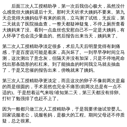
后面三次人工授精助孕，第一次后我信心极大，虽然没什
么感觉但大姨妈退后十天。那时天天祈求大姨妈不要来。第九
天总觉得大姨妈似乎有来的前兆，立马测了试纸，无反应，第
二天就去了医院抽血查，一整天都疑神疑鬼，不停上厕所查看
大姨妈来了没。看到一点血丝也安慰自己不一定是大姨妈，有
人怀孕了也会流少量血的。然后报告出来当天，姨妈来了。
第二次人工授精助孕淡定很多，术后几天后明显觉得有刺痛
感，于是百度说可能是着床，高兴坏了。一到早早孕时间立马
测，这次测出了意念灰，但隔天并没有加深，只是不停地死命
找出那条隐形的杠杠来。到了能抽血的时间我立马就去抽血
了，于是又悲催的报告出来，傍晚就来了姨妈。
第三次人工授精助孕更淡定，而且这次的卵子不像前两次是扁
的而是很圆的，手术居然也完全不痛苦(前两次总是有一点不
适的)。于是想着运气来啦!谁知第二天，第三天都没有排卵。
打针了勉强排了也赶不上了。
因为一般都只做三次人工授精助孕，于是我要求做试管婴儿。
回家说服老公，说服爸妈，是极大的工程。期间父母还不停质
疑，总之很累。