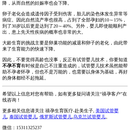
降，从而自然的妊娠率也会下降。
卵子老化会造成遗传因子受到伤害，胎儿的染色体发生异常等
病症。因此自然流产率也很高，占到了全部孕妇的10～15%，
到了30岁以后更是达到了20～40%。另外，婴儿即使能顺利产
出，患上先天性疾病的概率也非常的大。
大龄生育的挑战主要是卵巢功能的减退和卵子的老化，由此带
来了生育能力的快速下降。
因此，不要觉得高龄也没事，反正有试管婴儿技术，你要知道
不孕不育
有时候是自己不注重造成的，试管婴儿技术虽然能帮
助不孕者怀孕，但也不是万能的，也需要以身体为基础，再好
的身体都经不起拖延。
希望以上信息对您有帮助，如有更多疑问请关注“禧孕客户”在
线咨询！
更多相关信息请关注 禧孕生育医疗-赴美生子,
美国试管婴
儿
,
泰国试管婴儿
,
俄罗斯试管婴儿
,
乌克兰试管婴儿
。
微信：15311325237