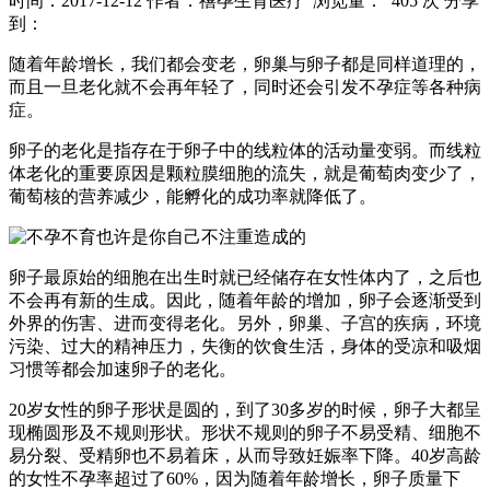
时间：2017-12-12
作者：禧孕生育医疗
浏览量： 405 次
分享
到：
随着年龄增长，我们都会变老，卵巢与卵子都是同样道理的，
而且一旦老化就不会再年轻了，同时还会引发不孕症等各种病
症。
卵子的老化是指存在于卵子中的线粒体的活动量变弱。而线粒
体老化的重要原因是颗粒膜细胞的流失，就是葡萄肉变少了，
葡萄核的营养减少，能孵化的成功率就降低了。
卵子最原始的细胞在出生时就已经储存在女性体内了，之后也
不会再有新的生成。因此，随着年龄的增加，卵子会逐渐受到
外界的伤害、进而变得老化。另外，卵巢、子宫的疾病，环境
污染、过大的精神压力，失衡的饮食生活，身体的受凉和吸烟
习惯等都会加速卵子的老化。
20岁女性的卵子形状是圆的，到了30多岁的时候，卵子大都呈
现椭圆形及不规则形状。形状不规则的卵子不易受精、细胞不
易分裂、受精卵也不易着床，从而导致妊娠率下降。40岁高龄
的女性不孕率超过了60%，因为随着年龄增长，卵子质量下