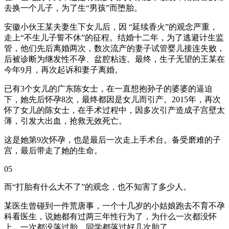
去换一个儿子，为了生“男孩”而堕胎。
安徽小伙王某夫妻生下女儿后，因 “延续香火”的观念严重，
走上“不生儿子誓不休”的征程。结婚十二年，为了逃避计生监
管，他们先后离婚两次，数次流产的妻子试管婴儿接连失败，
后被诊断为继发性不孕、盆腔粘连。最终，生子无望的王某在
今年9月，再次起诉和妻子离婚。
已有3个女儿的广东陈女士，在一直想抱孙子的婆婆的逼迫
下，她先后怀孕8次，最终都因是女儿而引产。2015年，再次
怀了女儿的陈女士，在手术过程中，因多次引产造成子宫壁太
薄，引发大出血，抢救无效死亡。
这是她第9次怀孕，也是最后一次走上手术台。备受磨难的子
宫，最后带走了她的生命。
05
而“打胎有什么大不了”的观念，也不知害了多少人。
某医生曾碰到一件荒唐事，一个十几岁的小姑娘跑去不育不孕
科看医生，说她都有过两三年性行为了，为什么一次都没怀
上，一次都没落过胎，同学都落过好几次胎了。