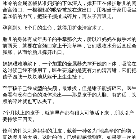
冰冷的金属器械从准妈妈的下体深入，撑开正在保护胎儿的闭
合宫颈口。一根很粗的吸管被放在这出口，用相当于家用吸尘
器20倍的力气，把孩子撕扯成碎片，再从子宫吸走。
孕育到5、6个月的生命，就得用扩张清宫术了。
胎儿的身体有成年男子的手掌那么大，所以准妈妈在做手术的
前两天，就要在宫颈口塞上干海草棒，它们吸收水分后直径会
膨胀，从而给胎儿撑开出口。
妈妈艰难地躺下，一个加重的金属器先撑开她的下体，吸管在
这时候已经不够用了，医生要选的是更有力的清宫钳，它们把
孩子四肢一块块地从躯干上生生扯下。
至于孩子已经成型的头颅，最难拔，但是钳子能挤碎它。医生
会看有没有白色的液体流出——那是孩子的大脑。有的话，头
颅的碎片就也可以夹了。
7个月以上的孩子，就算早产都有很大可能活下来，所以引产
要持续三四天。
锋利的针头刺穿妈妈的肚皮，载着一种名为“地高辛的”药物，
直达婴儿的大脑。这时的他，已经能感觉到疼。如果第一次的