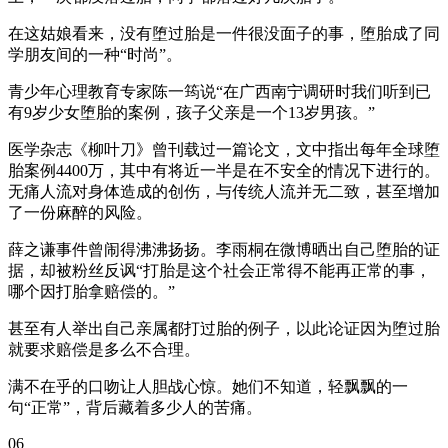
在这姑娘看来，没有堕过胎是一件很没面子的事，堕胎成了同
学朋友间的一种“时尚”。
青少年心理教育专家陈一筠说“在广西南宁调研时我们听到已
有9岁少女堕胎的案例，孩子父亲是一个13岁男孩。”
医学杂志《柳叶刀》曾刊载过一篇论文，文中指出每年全球堕
胎案例4400万，其中有将近一半是在不安全的情况下进行的。
无痛人流对身体造成的创伤，与传统人流并无二致，甚至增加
了一份麻醉的风险。
薛之谦事件曾闹得沸沸扬扬。李雨桐在微博晒出自己堕胎的证
据，却被粉丝反讽“打胎是这个社会正常得不能再正常的事，
哪个因打胎拿赔偿的。”
甚至有人举出自己亲属都打过胎的例子，以此论证因为堕过胎
就要求赔偿是多么不合理。
满不在乎的口吻让人胆战心惊。她们不知道，轻飘飘的一
句“正常”，背后藏着多少人的苦痛。
06