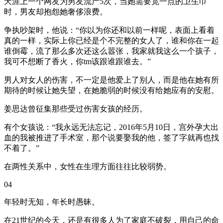
天涯上一个网友为男友流产5次，当她需要宽一点的卫生巾
时，男友却抱怨她奢侈浪费。
争执吵架时，他说：“你以为你还和以前一样呢，表面上看着
真的一样，实际上你已经是个不完整的女人了，谁和你在一起
谁倒霉，流了那么多次还这么嚣张，我家就我这么一个孩子，
我可不想断了香火，你tm该跟谁跟谁去。”
男人对女人的伤害，不一定是他爱上了别人，而是他在她有所
期待的时候让她失望，在她脆弱的时候没有给她应有的安慰。
姜思达曾征集那些受过伤害女孩的经历。
有个女孩说：“我永远无法忘记，2016年5月10日，宫外孕大出
血的我被推进了手术室，那个说要娶我的他，签了字就再也找
不着了。”
在两性关系中，女性在生理方面往往比较弱势。
04
年轻时无知，年长时愚昧。
在21世纪的今天，还是有很多人为了家庭不破裂，用自己的命