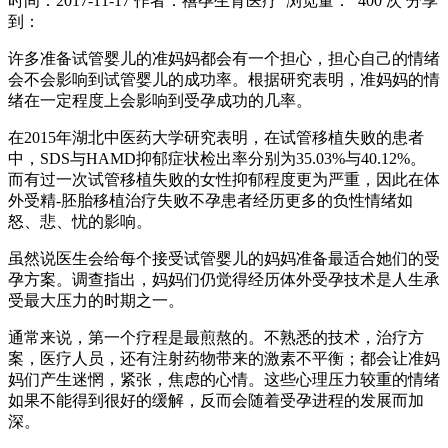
时间：2017-11-17
作者：禧孕生育医疗
浏览量： 400 次
分享
到：
许多准备试管婴儿的准妈妈都会有一个担心，担心自己的情绪
会不会影响到试管婴儿的成功率。根据研究表明，准妈妈的情
绪在一定程度上会影响到受孕成功的几率。
在2015年湖北中医药大学研究表明，在试管移植失败的患者
中，SDS与HAMD抑郁症状检出率分别为35.03%与40.12%。
而有过一次试管移植失败的女性抑郁程度更为严重，因此在体
外受精-胚胎移植治疗失败不孕患者经历更多的负性情绪如
怒、悲、忧的影响。
虽然说医生会给每个接受试管婴儿的妈妈准备最适合她们的受
孕方案。调查指出，妈妈们仍觉得经历体外受孕技术是人生承
受最大压力的时期之一。
通常来说，第一个疗程是最煎熬的。不熟悉的技术，治疗方
案，医疗人员，还有注射药物带来的激素不平衡；都会让准妈
妈们产生迷惘，紧张，焦虑的心情。这些心理压力较重的情绪
如果不能得到很好的缓解，反而会随着受孕进程的发展而加
深。