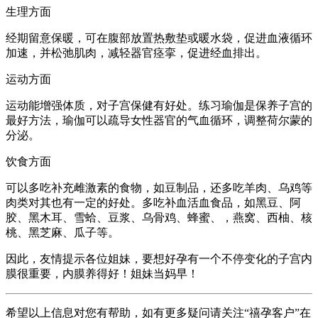
生理方面
经期留意保暖，可在腹部放置热敷垫或暖水袋，促进血液循环
加速，并松弛肌肉，减轻器官痉挛，促进经血排出。
运动方面
运动能增强体质，对子宫保健有好处。练习瑜伽是保养子宫的
最好方法，瑜伽可以疏导女性器官的气血循环，调整荷尔蒙的
分泌。
饮食方面
可以多吃补充雌激素的食物，如豆制品，还多吃羊肉、乌鸡等
肉类对其也有一定的好处。多吃补血活血食品，如黑豆、阿
胶、黑木耳、雪蛤、豆浆、乌骨鸡、蜂蜜、，燕窝、西柚、核
桃、黑芝麻、瓜子等。
因此，友情提示各位姐妹，要想好孕有一个不停变化的子宫内
膜很重要，内膜养得好！姐妹当妈早！
希望以上信息对您有帮助，如有更多疑问请关注“禧孕客户”在