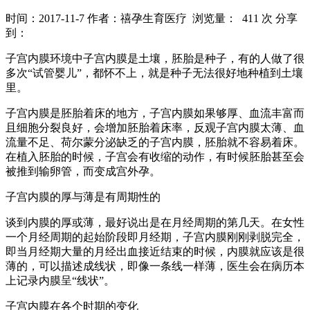
时间：2017-11-7
作者：禧孕生育医疗
浏览量： 411 次
分享
到：
子宫内膜环境中子宫内膜是土壤，胚胎是种子，有的人做了很
多次“试管婴儿”，都怀不上，就是种子无法很好地种植到土壤
里。
子宫内膜是胚胎着床的地方，子宫内膜如果够厚、血流丰富而
且细胞分裂良好，会增加胚胎着床率，反观子宫内膜太薄、血
流量不足、荷尔蒙分泌缺乏的子宫内膜，胚胎就不容易着床。
在植入胚胎的时候，子宫会有收缩的动作，有时候胚胎甚至会
被推到输卵管，而变成宫外孕。
子宫内膜的厚与薄是有周期性的
谈到内膜的厚或薄，最好说出是在月经周期的第几天。在女性
一个月经周期的起始阶段即月经期，子宫内膜刚刚剥脱完全，
即当月经期大量的月经出血接近结束的时候，内膜就应该是很
薄的，可以描述成线状，即像一条线一样薄，医生会在病历本
上记录内膜呈“线状”。
子宫内膜在各个时期的变化