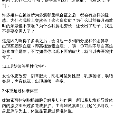
时间：2017-11-3
作者：禧孕生育医疗
浏览量： 456 次
分享
到：
许多姐妹在被诊断为多囊卵巢综合征之后，都会有这样的疑
惑。为什么我脸上突然长了这么多痘痘？为什么以前每月都准
时的亲戚也不来啦？为什么我腿毛变长，还长出了胡子，我是
不是要变男人了？
这是因为啊得了多囊之后，会引起一系列内分泌和代谢异常，
出现高睾酮血症（即高雄激素血症）。咦，你可能不明白高雄
激素血症是啥，不过如果你出现下面的症状，就可以去医院挂
号了。
1.出现胡须等男性化特征
女性体态改变．阴蒂肥大，阴毛可呈男性型，乳腺萎缩，喉结
突起，声音低沉，出现胡须、痤疮。
2.体重超过标准体重
雄激素可控制脂肪细胞分解脂肪的作用，所以脂肪堆积导致体
内的脂肪组织过多造成肥胖。由高雄激素血症引起的肥胖以上
身肥胖型为主，体重显著超过标准体重。