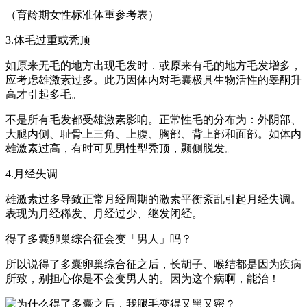
（育龄期女性标准体重参考表）
3.体毛过重或秃顶
如原来无毛的地方出现毛发时．或原来有毛的地方毛发增多，
应考虑雄激素过多。此乃因体内对毛囊极具生物活性的睾酮升
高才引起多毛。
不是所有毛发都受雄激素影响。正常性毛的分布为：外阴部、
大腿内侧、耻骨上三角、上腹、胸部、背上部和面部。如体内
雄激素过高，有时可见男性型秃顶，颞侧脱发。
4.月经失调
雄激素过多导致正常月经周期的激素平衡紊乱引起月经失调。
表现为月经稀发、月经过少、继发闭经。
得了多囊卵巢综合征会变「男人」吗？
所以说得了多囊卵巢综合征之后，长胡子、喉结都是因为疾病
所致，别担心你是不会变男人的。因为这个病啊，能治！