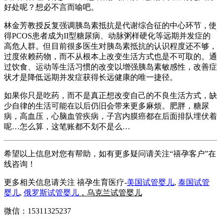
好处呢？想必不言而喻吧。
林金芳教授反复强调胰岛素抵抗是代谢综合征的中心环节，使
得PCOS患者成为II型糖尿病、动脉粥样硬化等远期并发症的
高危人群。但目前很多医生对胰岛素抵抗的认识程度还不够，
过度依赖药物，而不从根本上改变生活方式也是不可取的。通
过饮食、运动等生活习惯的改变以增强胰岛素敏感性，改善症
状才是降低远期并发症获得长远健康的唯一捷径。
如果你只是吃药，而不是真正想改变自己的不良生活方式，缺
少自律的生活可能在以后仍旧会带来更多麻烦。肥胖，糖尿
病，高血压，心脑血管疾病，子宫内膜癌都在后面排队埋伏着
呢…怎么算，这笔账都不划不是么…
希望以上信息对您有帮助，如有更多疑问请关注“禧孕客户”在
线咨询！
更多相关信息请关注 禧孕生育医疗-
美国试管婴儿
,
泰国试管
婴儿
,
俄罗斯试管婴儿
，乌克兰试管婴儿
微信：15311325237