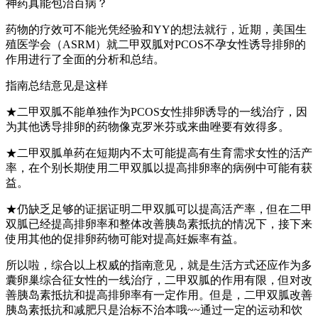
神药真能包治百病？
药物的疗效可不能光凭经验和YY的想法就行，近期，美国生
殖医学会（ASRM）就二甲双胍对PCOS不孕女性诱导排卵的
作用进行了全面的分析和总结。
指南总结意见是这样
★二甲双胍不能单独作为PCOS女性排卵诱导的一线治疗，因
为其他诱导排卵的药物像克罗米芬或来曲唑要有效得多。
★二甲双胍单药在短期内不太可能提高有生育需求女性的活产
率，在个别长期使用二甲双胍以提高排卵率的病例中可能有获
益。
★仍缺乏足够的证据证明二甲双胍可以提高活产率，但在二甲
双胍已经提高排卵率和整体改善胰岛素抵抗的情况下，接下来
使用其他的促排卵药物可能对提高妊娠率有益。
所以啦，综合以上权威的指南意见，就是生活方式还应作为多
囊卵巢综合征女性的一线治疗，二甲双胍的作用有限，但对改
善胰岛素抵抗和提高排卵率有一定作用。但是，二甲双胍改善
胰岛素抵抗和减肥只是治标不治本哦~~通过一定的运动和饮