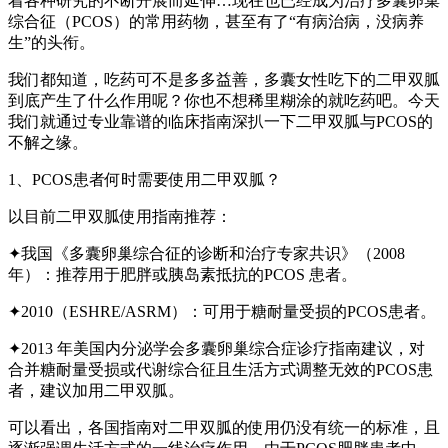
着各种研究的不断开展而延伸…现在也已经成为治疗多囊卵巢
综合征（PCOS）的常用药物，甚至有了“有病治病，没病养
生”的头衔。
我们都知道，吃药可不是多多益善，多囊女性吃下的二甲双胍
到底产生了什么作用呢？你也不想稀里糊涂的就吃药吧。今天
我们就通过专业靠谱的临床指南深扒一下二甲双胍与PCOS的
不解之缘。
1、PCOS患者何时需要使用二甲双胍？
以目前二甲双胍使用指南推荐：
✦我国《多囊卵巢综合征的诊断和治疗专家共识》（2008
年）：推荐用于肥胖或胰岛素抵抗的PCOS 患者。
✦2010（ESHRE/ASRM）：可用于糖耐量受损的PCOS患者。
✦2013 年美国内分泌学会多囊卵巢综合症诊疗指南建议，对
合并糖耐量受损或代谢综合征且生活方式调整无效的PCOS患
者，建议加用二甲双胍。
可以看出，各国指南对二甲双胍的使用仍没有统一的标准，且