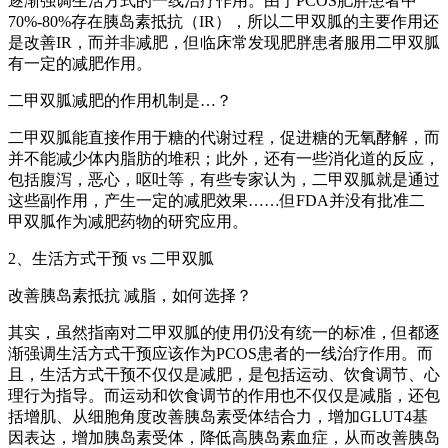
逐渐强调生活方式的一线治疗作用。由于PCOS肥胖患者中
70%-80%存在胰岛素抵抗（IR），所以二甲双胍的主要作用还
是改善IR，而并非减肥，但临床常发现肥胖患者服用二甲双胍
有一定的减肥作用。
二甲双胍减肥的作用机制是…？
二甲双胍能直接作用于糖的代谢过程，促进糖的无氧酵解，而
并不能减少体内脂肪的堆积；此外，还有一些消化道的反应，
包括腹泻，恶心，呕吐等，有些专家认为，二甲双胍就是通过
这些副作用，产生一定的减肥效果……但FDA并没有批准二
甲双胍作为减肥药物的研究应用。
2、生活方式干预 vs 二甲双胍
改善胰岛素抵抗 减脂，如何选择？
其实，虽然指南对二甲双胍的使用仍没有统一的标准，但都逐
渐强调生活方式干预应该作为PCOS患者的一线治疗作用。而
且，生活方式干预不仅仅是减肥，是包括运动、饮食调节、心
理行为指导。而运动和饮食调节的作用也不仅仅是减脂，还包
括增肌、从细胞角度改善胰岛素受体结合力，增加GLUT4基
因表达，增加胰岛素受体，降低高胰岛素血症，从而改善胰岛