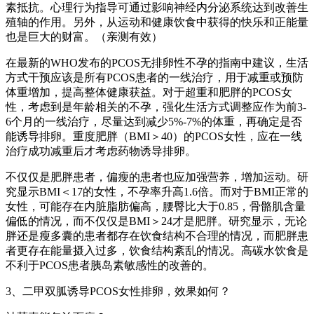
素抵抗。心理行为指导可通过影响神经内分泌系统达到改善生
殖轴的作用。另外，从运动和健康饮食中获得的快乐和正能量
也是巨大的财富。（亲测有效）
在最新的WHO发布的PCOS无排卵性不孕的指南中建议，生活
方式干预应该是所有PCOS患者的一线治疗，用于减重或预防
体重增加，提高整体健康获益。对于超重和肥胖的PCOS女
性，考虑到是年龄相关的不孕，强化生活方式调整应作为前3-
6个月的一线治疗，尽量达到减少5%-7%的体重，再确定是否
能诱导排卵。重度肥胖（BMI＞40）的PCOS女性，应在一线
治疗成功减重后才考虑药物诱导排卵。
不仅仅是肥胖患者，偏瘦的患者也应加强营养，增加运动。研
究显示BMI＜17的女性，不孕率升高1.6倍。而对于BMI正常的
女性，可能存在内脏脂肪偏高，腰臀比大于0.85，骨骼肌含量
偏低的情况，而不仅仅是BMI＞24才是肥胖。研究显示，无论
胖还是瘦多囊的患者都存在饮食结构不合理的情况，而肥胖患
者更存在能量摄入过多，饮食结构紊乱的情况。高碳水饮食是
不利于PCOS患者胰岛素敏感性的改善的。
3、二甲双胍诱导PCOS女性排卵，效果如何？