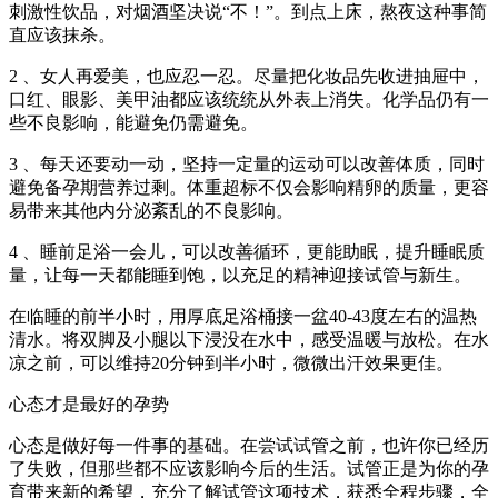
刺激性饮品，对烟酒坚决说“不！”。到点上床，熬夜这种事简
直应该抹杀。
2 、女人再爱美，也应忍一忍。尽量把化妆品先收进抽屉中，
口红、眼影、美甲油都应该统统从外表上消失。化学品仍有一
些不良影响，能避免仍需避免。
3 、每天还要动一动，坚持一定量的运动可以改善体质，同时
避免备孕期营养过剩。体重超标不仅会影响精卵的质量，更容
易带来其他内分泌紊乱的不良影响。
4 、睡前足浴一会儿，可以改善循环，更能助眠，提升睡眠质
量，让每一天都能睡到饱，以充足的精神迎接试管与新生。
在临睡的前半小时，用厚底足浴桶接一盆40-43度左右的温热
清水。将双脚及小腿以下浸没在水中，感受温暖与放松。在水
凉之前，可以维持20分钟到半小时，微微出汗效果更佳。
心态才是最好的孕势
心态是做好每一件事的基础。在尝试试管之前，也许你已经历
了失败，但那些都不应该影响今后的生活。试管正是为你的孕
育带来新的希望，充分了解试管这项技术，获悉全程步骤，全