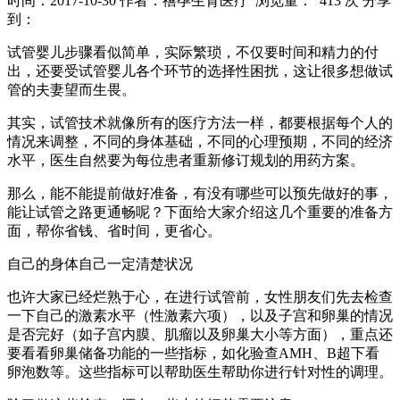
时间：2017-10-30
作者：禧孕生育医疗
浏览量： 413 次
分享
到：
试管婴儿步骤看似简单，实际繁琐，不仅要时间和精力的付
出，还要受试管婴儿各个环节的选择性困扰，这让很多想做试
管的夫妻望而生畏。
其实，试管技术就像所有的医疗方法一样，都要根据每个人的
情况来调整，不同的身体基础，不同的心理预期，不同的经济
水平，医生自然要为每位患者重新修订规划的用药方案。
那么，能不能提前做好准备，有没有哪些可以预先做好的事，
能让试管之路更通畅呢？下面给大家介绍这几个重要的准备方
面，帮你省钱、省时间，更省心。
自己的身体自己一定清楚状况
也许大家已经烂熟于心，在进行试管前，女性朋友们先去检查
一下自己的激素水平（性激素六项），以及子宫和卵巢的情况
是否完好（如子宫内膜、肌瘤以及卵巢大小等方面），重点还
要看看卵巢储备功能的一些指标，如化验查AMH、B超下看
卵泡数等。这些指标可以帮助医生帮助你进行针对性的调理。