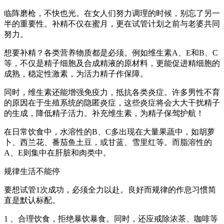
临阵磨枪，不快也光。在女人们努力调理的时候，别忘了另一
半的重要性。补精不仅在蜜月，更在试管计划之前与老婆共同
努力。
想要补精？各类营养物质都是必须。例如维生素A、E和B、C
等，不仅是精子细胞及合成精液的原材料，更能促进精细胞的
成熟，稳定性激素，为活力精子作保障。
同时，维生素还能增强免疫力，抵抗各类炎症。许多男性不育
的原因在于生殖系统的隐匿炎症，这些炎症将会大大干扰精子
的生成，降低精子活力。补充维生素，为精子保驾护航！
在日常饮食中，水溶性的B、C多出现在大量果蔬中，如胡萝
卜、西兰花、番茄鱼土豆，或甘蓝、雪里红等。而脂溶性的
A、E则集中在肝脏和肉类中。
规律生活不能停
要想试管1次成功，必须全力以赴。良好而规律的作息习惯简
直是默认标配。
1 、合理饮食，拒绝暴饮暴食。同时，还应戒除浓茶、咖啡等