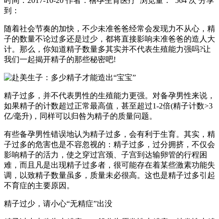
时间：2017-10-20
作者：禧孕生育医疗
浏览量： 564 次
分享
到：
随着社会节奏的加快，不少未准爸爸经常会发现力不从心，精
子的数量不论过多还是过少，都将直接影响未准爸爸的造人大
计。那么，你知道精子数量多其实并不代表生殖能力强吗?让
我们一起揭开精子的那些秘密吧!
精子过多，并不代表男性的生殖能力更强。对备孕男性来说，
如果精子的计数超过正常最高值，甚至超过1-2倍(精子计数>3
亿/毫升)，同样可以归咎为精子的质量问题。
有些备孕男性错误地认为精子过多，会有利于生育。其实，精
子过多的危害也是不容忽视的：精子过多，过分拥挤，不仅会
影响精子的活力，使之穿过宫颈、子宫到达输卵管的行程困
难，而且凡是出现精子过多者，很可能存在着某些激素功能失
调，以致精子数量虽多，质量未必很高。这也是精子过多引起
不育症的主要原因。
精子过少，请小心“无精症”出没