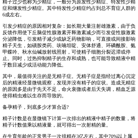
精子过少也称为少精症，一般分为原发性少精症、特发性少精
症和继发性少精症。其中特发性少精症约占到总不育症人群的
6成左右。
引发少精症的原因相对复杂：如长期大量注射雄激素，由于负
反馈作用使下丘脑促性腺激素开释激素减少而引发促性腺激素
分泌降低，引发精子减少或缺乏药物影响，可直接或间接影响
精子天生，如磺胺类药、呋喃坦啶、安体舒通、环磷酰胺、氨
甲蝶吟、秋水仙碱放射线照射，可使精子细胞分裂迟滞或停
止。同时，过热抑制精子的生存和成熟，也可能导致精液中精
子数目减少或活动能力降低。
其中，最值得关注的是无精子症。无精子症是指经过离心沉淀
后的精液经显微镜观察，发现并没有精子的症状。造成无精症
的原因多是由于先天不足，命火衰微或者后天失调，精血乏源
使得精虫难以生存而导致的。
备孕精子，到底多少才算合适?
精子计数是在显微镜下计算一次排出的精液中精子的数量，将
精子计数值乘以精液量，就可得出一次射精的量。
在生育年龄的正常男子一次排精在3亿左右，其中70%以上属