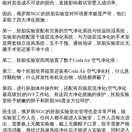
能对其造成不可逆的损伤，直接影响着试管婴儿成功率。
因此，俄罗斯NGC的胚胎实验室对环境要求极度严苛，他们
采取了四大净化措施：
第一，胚胎实验室配有完善的空气净化系统与恒温恒湿系统，
实验室内部配置千级层流净化系统，与万级层流净化的手术室
是两套独立送风系统，互不干预。通俗地讲，胚胎实验室比无
菌手术室还要干净十倍；
第二，胚胎实验室四周放置了数个Coda Air 空气净化塔；
第三，每个胚胎培养箱里还装有Coda Air 空气净化柱，什么悬
浮颗粒物，什么挥发性有机化合物，统统都屏蔽了；
第四，进行胚胎体外操作时，还配有百级层流净化(空气净化
最高级别)的IVF工作站。有这四大净化措施的保护，胚胎实验
室给予娇嫩的卵子和胚胎360度全方位呵护。
医生说，俄罗斯NGC的胚胎实验室在管理也是非常严格，除
实验室工作人员，任何人都不能进入实验室，工作人员每次进
出，需要换上无菌实验服，戴上无菌帽子口罩，双手需要严格
清洗消毒，再经过风淋系统净化后才能进入实验室。同时进入