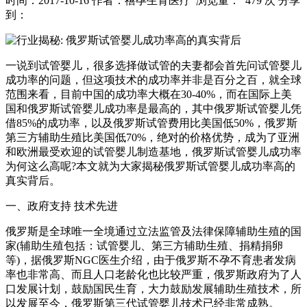
时间：2017-10-16
作者：禧孕生育医疗
浏览量： 479 次
分享
到：
一说到试管婴儿，很多选择做试管的夫妻都会首先问试管婴儿
成功率的问题，但这项技术的成功率并非是百分之百，就全球
范围来看，目前中国的成功率大概在30-40%，而在国际上美
国和俄罗斯试管婴儿成功率是最高的，其中俄罗斯试管婴儿凭
借85%的成功率，以及俄罗斯试管费用比美国低50%，俄罗斯
第三方辅助生殖比美国低70%，绝对的价格优势，成为了亚洲
和欧洲最受欢迎的试管婴儿制造基地，俄罗斯试管婴儿成功率
为何这么高呢?本文就为大家揭秘俄罗斯试管婴儿成功率高的
真实背后。
一、政府支持 技术先进
俄罗斯是全球唯一全境通过立法监管及法律保障辅助生殖的国
家(辅助生殖包括：试管婴儿、第三方辅助生殖、捐精捐卵
等)，据俄罗斯NGC医生介绍，由于俄罗斯不孕不育患者发病
率也非常高、而且人口老龄化也比较严重，俄罗斯政府为了人
口发展计划，鼓励国民生育，大力鼓励发展辅助生殖技术，所
以发展至今，俄罗斯第三代试管婴儿技术已经非常成熟。