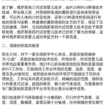
据了解，俄罗斯第三代试管婴儿技术，由PGD和PGS两项技术
组成，即在植入前，对受精卵形成的囊胚进行染色体筛查诊
断，可以对人体的23对染色体、还有125种遗传性疾病进行有
效的筛查与诊断，将健康的囊胚移植到女方的子宫，保证了宝
宝的健康。同时，当别的国家第四代试管婴儿技术还处于萌芽
研发期，俄罗斯第四代试管婴儿技术已经有了重大的突破，这
将对俄罗斯试管婴儿成功率提升到一个新高度。
二、顶级的胚胎实验室
医生介绍，对于一家生殖医学中心来说，胚胎实验室被称
为“心脏”，胚胎实验室的技术优劣、环境好坏，对试管婴儿成
功率也起着重要作用。他们中心的实验室统统应用的是最顶级
的IVF工作站，它能保持工作台环境的无菌、温度、湿度、渗
透压及pH值恒定，使胚胎在体外的环境尽可能接近子宫的生
理状态。工作站其内置式加热方式、精确的温控范围、独特设
计的垂直式过滤、超低的噪音、极小的气体湍流、为显微操作
专门配置的防震悬浮平台等等充分显示出硬件优势。
我们知道卵子与胚胎都是十分脆弱的，它们对空气质量、温
度、湿度、酸碱度、渗透压都十分敏感，任何细微的变化都可