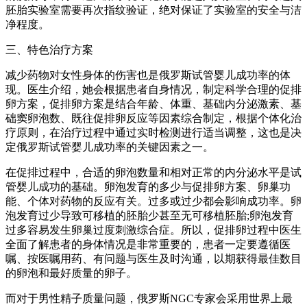
胚胎实验室需要再次指纹验证，绝对保证了实验室的安全与洁
净程度。
三、特色治疗方案
减少药物对女性身体的伤害也是俄罗斯试管婴儿成功率的体
现。医生介绍，她会根据患者自身情况，制定科学合理的促排
卵方案，促排卵方案是结合年龄、体重、基础内分泌激素、基
础窦卵泡数、既往促排卵反应等因素综合制定，根据个体化治
疗原则，在治疗过程中通过实时检测进行适当调整，这也是决
定俄罗斯试管婴儿成功率的关键因素之一。
在促排过程中，合适的卵泡数量和相对正常的内分泌水平是试
管婴儿成功的基础。卵泡发育的多少与促排卵方案、卵巢功
能、个体对药物的反应有关。过多或过少都会影响成功率。卵
泡发育过少导致可移植的胚胎少甚至无可移植胚胎;卵泡发育
过多容易发生卵巢过度刺激综合症。所以，促排卵过程中医生
全面了解患者的身体情况是非常重要的，患者一定要遵循医
嘱、按医嘱用药、有问题与医生及时沟通，以期获得最佳数目
的卵泡和最好质量的卵子。
而对于男性精子质量问题，俄罗斯NGC专家会采用世界上最