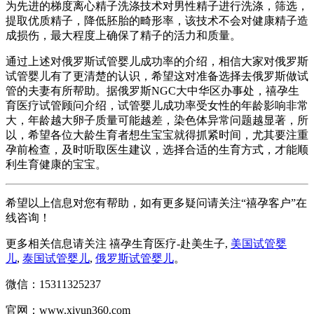
为先进的梯度离心精子洗涤技术对男性精子进行洗涤，筛选，
提取优质精子，降低胚胎的畸形率，该技术不会对健康精子造
成损伤，最大程度上确保了精子的活力和质量。
通过上述对俄罗斯试管婴儿成功率的介绍，相信大家对俄罗斯
试管婴儿有了更清楚的认识，希望这对准备选择去俄罗斯做试
管的夫妻有所帮助。据俄罗斯NGC大中华区办事处，禧孕生
育医疗试管顾问介绍，试管婴儿成功率受女性的年龄影响非常
大，年龄越大卵子质量可能越差，染色体异常问题越显著，所
以，希望各位大龄生育者想生宝宝就得抓紧时间，尤其要注重
孕前检查，及时听取医生建议，选择合适的生育方式，才能顺
利生育健康的宝宝。
希望以上信息对您有帮助，如有更多疑问请关注“禧孕客户”在
线咨询！
更多相关信息请关注 禧孕生育医疗-赴美生子,
美国试管婴
儿
,
泰国试管婴儿
,
俄罗斯试管婴儿
。
微信：15311325237
官网：www.xiyun360.com