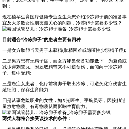
时间：2017-10-6
作者：禧孕生育医疗
浏览量： 440 次
分享
到：
现在禧孕生育医疗健康专业医生为您介绍冷冻卵子前的准备事
宜及大多数女性朋友最关心的问题，冷冻卵子需要多少钱？
目前适合“冷冻卵子”的患者主要有四种
：
一是女方取卵当天男子未获精(取精困难或隐匿性少弱精子症);
二是男方患有无精子症，而女方卵巢储备功能低下，为避免或
减少穿刺睾丸、附睾取精带来不可逆创伤，而倾向于冷冻卵
子、集中受精;
三是癌症女患者，化疗前将卵子取出冷冻，可避免化疗伤害生
殖细胞，保存生育能力;
四是从事危险职业的女性，如X光医生、宇航员等，因接触过
量放射物质、有毒物质从而影响生育能力。
两类人群符合接受该技术的条件：