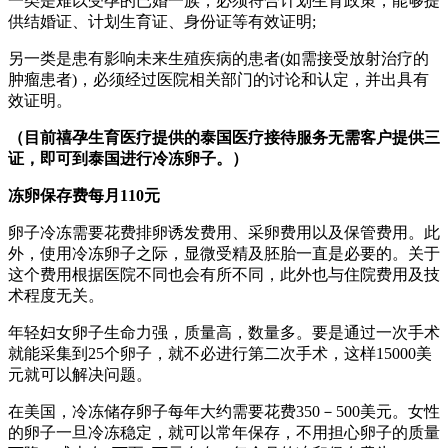
一类是难以受孕的已婚一族，必须符合计划生育政策，能够提
供结婚证、计划生育证、身份证等有效证明;
另一类是患有影响未来生殖疾病的患者(如需接受放射治疗的
肿瘤患者)，必须经过医院相关部门的讨论和认定，并出具有
效证明。
（目前禧孕生育医疗提供的泰国医疗接待服务无需客户提供三
证，即可到泰国进行冷冻卵子。）
冻卵保存费每月110元
卵子冷冻需要花费排卵诱发费用、采卵费用以及保管费用。此
外，使用冷冻卵子之际，显微受精及胚胎一直是必要的。关于
这个费用根据医院不同也会有所不同，此外也与住院费用及技
术程度无关。
年轻妇女卵子生命力强，质量高，数量多。要是通过一次手术
就能采集到25个卵子，就不必进行第二次手术，这样15000美
元就可以解决问题。
在美国，冷冻储存卵子每年大约需要花费350－500美元。女性
的卵子一旦冷冻稳定，就可以常年保存，不用担心卵子的质量