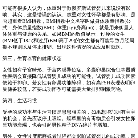
可能有很多人认为，体重对于做俄罗斯试管婴儿来说没有影
响。其实，这是错误的认识。超重对女性怀孕都是有影响。是
否超重看BMI指数，BMI指数中文名字叫做身体质量指数(公
式：身体质量指数(BMI)=体重(kg)/身高(m))，就是用来衡量人
体体重与健康的关系。如果BMI的数值显示，过瘦的女生
(BMI低于18.5)和过胖(BMI高于29)的女生都有可能导致月经周
期不规则以及停止排卵。出现这种情况的话应及时就医。
第三，生育器官的健康状态
女性如有子宫畸形、子宫内膜异位症、多囊卵巢综合征等器质
性疾病会直接降低试管婴儿成功的可能性。试管婴儿成功因素
依赖于排卵。若女性有卵巢功能障碍，如有高FSH表现表明卵
巢储备较低，若要成功怀孕可能需要大量排卵刺激药物。
第四，生活习惯
受孕的成功率与生活习惯是息息相关的，如果想增加拥有宝宝
的机会，首先应该停止吸烟。烟草里的有毒物质会引发女性卵
巢功能衰竭，也会引起男性精子DNA碎片率增加。
另外，女性过度肥胖或者过轻都会影响试管婴儿的成功率，因