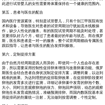
此进行试管婴儿的女性需要将体重保持在一个健康的范围内。
第五，患者与医生的配合
国内医疗资源紧张，特别是试管婴儿，只有个别三甲医院有技
术和设备，导致医生对患者的试管周期治疗犹如流水线般操
作，缺少人性化的服务。有的医院试管周期不能及时处理，甚
至要排队好几个月，错过了患者最好的年龄与状态。而在俄罗
斯，医生和患者是一对一的服务，整个试管周期都由专属医生
跟踪指导，让患者与医生的配合发挥到极致。
第六，定制促排方案
由于自然月经周期是因人而异的，即使同一个人也会存在差
异，所以需要采用控制性促排卵来增强与改善卵巢功能。俄罗
斯医生会结合患者自身状况制定促排方案，调整药量，以达到
精准的效果。为达到理想的促排取卵效果，在促排卵阶段要对
卵泡的发育多次进行监测，详细记录卵巢中发育的卵泡个数、
大小。同时注意观察卵泡的张力、卵泡回声强弱，动态的观察
卵泡生长发育成熟情况，准确预测排卵。而国内数医院基本采
用促排药的剂量统一注射，无法做到按需调整，个性定制。