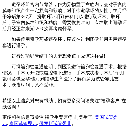
避孕环即宫内节育器，作为异物置于宫腔内，会对子宫内
膜等组织产生一定损害和影响，对于带避孕环的女性，在月经
干净后第3~7天，携取环证明到妇科门诊进行取环术。取环
后，子宫内膜在组织和功能上需要恢复时间，应在取出避孕环
后月经正常来潮 2~3 次再考虑怀孕。
如果停用避孕药或避孕环，应该在计划怀孕前用男用避孕
套进行避孕。
进行过输卵管结扎的夫妻想要孩子应该这样做!
可携输卵管复通证明，到医院进行输卵管复通手术。根据
情况，手术可开腹或腹腔镜下进行。手术成功者，术后1个月
就可尝试受孕;也可到禧孕生育医疗了解俄罗斯试管婴儿技
术，既省时间，又不受罪。
希望以上信息对您有帮助，如有更多疑问请关注“禧孕客户”在
线咨询！
更多相关信息请关注 禧孕生育医疗-赴美生子,
美国试管婴
儿
,
泰国试管婴儿
,
俄罗斯试管婴儿
。