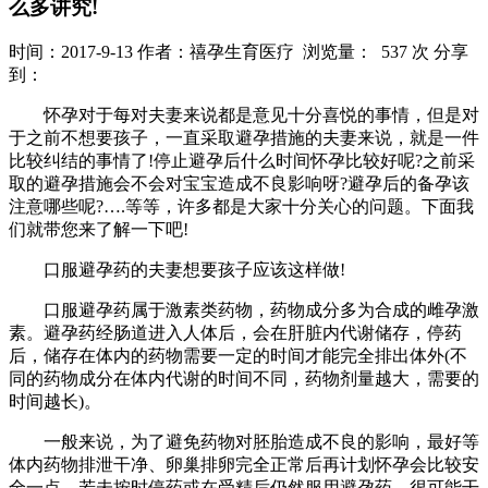
么多讲究!
时间：2017-9-13
作者：禧孕生育医疗
浏览量： 537 次
分享
到：
怀孕对于每对夫妻来说都是意见十分喜悦的事情，但是对
于之前不想要孩子，一直采取避孕措施的夫妻来说，就是一件
比较纠结的事情了!停止避孕后什么时间怀孕比较好呢?之前采
取的避孕措施会不会对宝宝造成不良影响呀?避孕后的备孕该
注意哪些呢?….等等，许多都是大家十分关心的问题。下面我
们就带您来了解一下吧!
口服避孕药的夫妻想要孩子应该这样做!
口服避孕药属于激素类药物，药物成分多为合成的雌孕激
素。避孕药经肠道进入人体后，会在肝脏内代谢储存，停药
后，储存在体内的药物需要一定的时间才能完全排出体外(不
同的药物成分在体内代谢的时间不同，药物剂量越大，需要的
时间越长)。
一般来说，为了避免药物对胚胎造成不良的影响，最好等
体内药物排泄干净、卵巢排卵完全正常后再计划怀孕会比较安
全一点。若未按时停药或在受精后仍然服用避孕药，很可能干