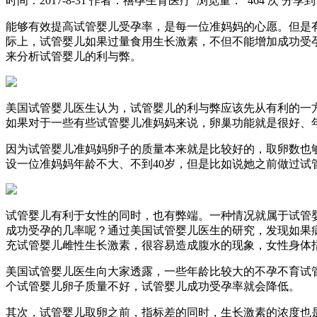
时间：2017-8-31
作者：禧孕生育医疗
浏览量： 464 次
分享到
能够有效提高试管婴儿受孕率，是每一位准妈妈的心愿。但是
际上，试管婴儿如果过量食用生长激素，不但不能增加成功受
来分析试管婴儿的利与弊。
美国试管婴儿医生认为，试管婴儿的利与弊应该先从有利的一
如果对于一些有些试管婴儿准妈妈来说，卵巢功能就是很好、
因为试管婴儿准妈妈卵子的质量本来就是比较好的，取卵数也
设一位准妈妈年龄不大、不到40岁，但是比如说她之前做过试
试管婴儿有利于女性的同时，也有弊端。一种情况就属于试管
成功受孕的几率呢？通过美国试管婴儿医生的研究，发现如果
充试管婴儿雌性生长激素，很容易造成腹水的现象，女性身体
美国试管婴儿医生向大家透露，一些年龄比较大的不孕不育试
个试管婴儿卵子质量不好，试管婴儿成功受孕率就会降低。
其次，试管婴儿取卵之前，指标差的同时，生长激素的浓度也