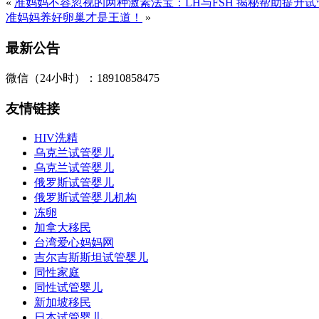
«
准妈妈不容忽视的两种激素法宝：LH与FSH 揭秘帮助提升
准妈妈养好卵巢才是王道！
»
最新公告
微信（24小时）：18910858475
友情链接
HIV洗精
乌克兰试管婴儿
乌克兰试管婴儿
俄罗斯试管婴儿
俄罗斯试管婴儿机构
冻卵
加拿大移民
台湾爱心妈妈网
吉尔吉斯斯坦试管婴儿
同性家庭
同性试管婴儿
新加坡移民
日本试管婴儿