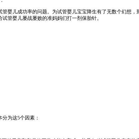
：
试管婴儿成功率的问题。为试管婴儿宝宝降生有了无数个幻想，
给试管婴儿屡战屡败的准妈妈们打一剂保胎针。
本分为这5个因素：